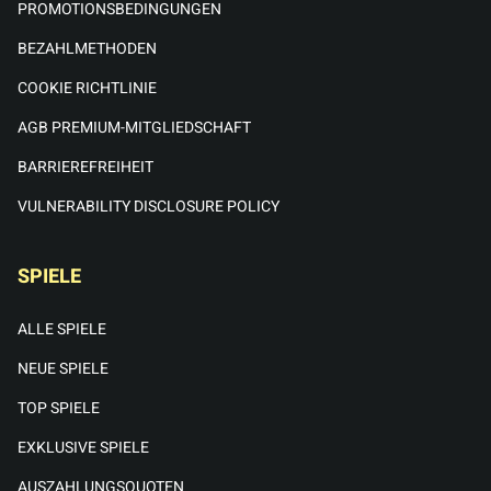
PROMOTIONSBEDINGUNGEN
BEZAHLMETHODEN
COOKIE RICHTLINIE
AGB PREMIUM-MITGLIEDSCHAFT
BARRIEREFREIHEIT
VULNERABILITY DISCLOSURE POLICY
SPIELE
ALLE SPIELE
NEUE SPIELE
TOP SPIELE
EXKLUSIVE SPIELE
AUSZAHLUNGSQUOTEN