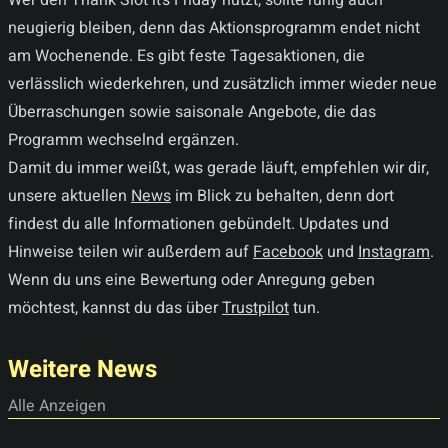
Wer den Thank Slot it’s Friday nutzt, sollte ruhig auch
neugierig bleiben, denn das Aktionsprogramm endet nicht
am Wochenende. Es gibt feste Tagesaktionen, die
verlässlich wiederkehren, und zusätzlich immer wieder neue
Überraschungen sowie saisonale Angebote, die das
Programm wechselnd ergänzen.
Damit du immer weißt, was gerade läuft, empfehlen wir dir,
unsere aktuellen
News
im Blick zu behalten, denn dort
findest du alle Informationen gebündelt. Updates und
Hinweise teilen wir außerdem auf
Facebook
und
Instagram
.
Wenn du uns eine Bewertung oder Anregung geben
möchtest, kannst du das über
Trustpilot
tun.
Weitere News
Alle Anzeigen