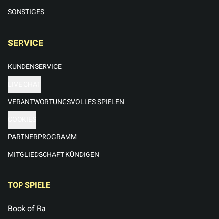
SONSTIGES
SERVICE
KUNDENSERVICE
LIVE CHAT
VERANTWORTUNGSVOLLES SPIELEN
COOKIES
PARTNERPROGRAMM
MITGLIEDSCHAFT KÜNDIGEN
TOP SPIELE
Book of Ra