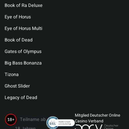
Book of Ra Deluxe
Eye of Horus
Eye of Horus Multi
Book of Dead
Gates of Olympus
Big Bass Bonanza
Tizona
Ghost Slider
Legacy of Dead
Mitglied Deutscher Online
Teilname ab
Casino Verband
18 Jahren