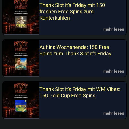
Thank Slot it’s Friday mit 150
freshen Free Spins zum
Runterkühlen
mehr lesen
Auf ins Wochenende: 150 Free
Spins zum Thank Slot it’s Friday
mehr lesen
Thank Slot it’s Friday mit WM Vibes:
150 Gold Cup Free Spins
mehr lesen