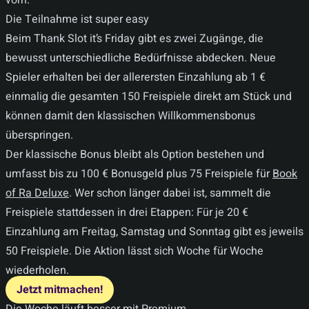
vorn.
Die Teilnahme ist super easy
Beim Thank Slot it’s Friday gibt es zwei Zugänge, die
bewusst unterschiedliche Bedürfnisse abdecken. Neue
Spieler erhalten bei der allerersten Einzahlung ab 1 €
einmalig die gesamten 150 Freispiele direkt am Stück und
können damit den klassischen Willkommensbonus
überspringen.
Der klassische Bonus bleibt als Option bestehen und
umfasst bis zu 100 € Bonusgeld plus 75 Freispiele für
Book
of Ra Deluxe
. Wer schon länger dabei ist, sammelt die
Freispiele stattdessen in drei Etappen: Für je 20 €
Einzahlung am Freitag, Samstag und Sonntag gibt es jeweils
50 Freispiele. Die Aktion lässt sich Woche für Woche
wiederholen.
Jetzt mitmachen!