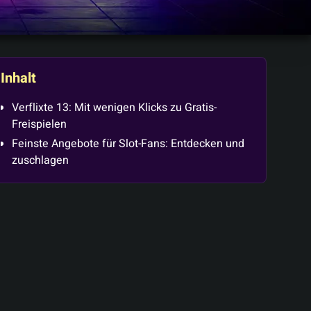
Inhalt
Verflixte 13: Mit wenigen Klicks zu Gratis-
Freispielen
Feinste Angebote für Slot-Fans: Entdecken und
zuschlagen