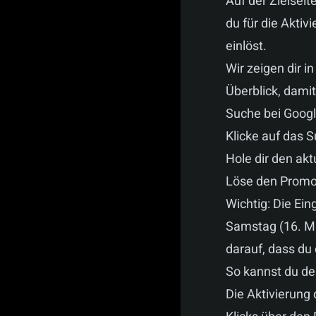
Auf der Zielseit
du für die Aktiv
einlöst.
Wir zeigen dir i
Überblick, damit
Suche bei Googl
Klicke auf das 
Hole dir den ak
Löse den Promo C
Wichtig: Die E
Samstag (16. Ma
darauf, dass du
So kannst du de
Die Aktivierung