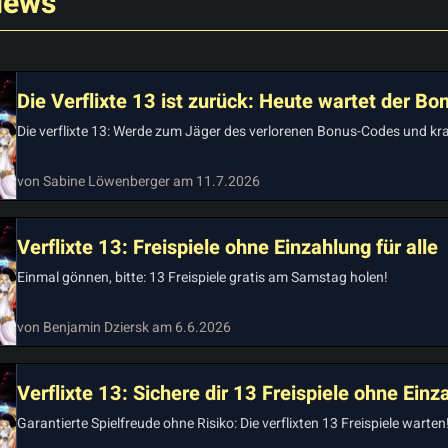
News
Die Verflixte 13 ist zurück: Heute wartet der B
Die verflixte 13: Werde zum Jäger des verlorenen Bonus-Codes und kral
von
Sabine Löwenberger
am
11.7.2026
Verflixte 13: Freispiele ohne Einzahlung für alle
Einmal gönnen, bitte: 13 Freispiele gratis am Samstag holen!
von
Benjamin Dziersk
am
6.6.2026
Verflixte 13: Sichere dir 13 Freispiele ohne Einz
Garantierte Spielfreude ohne Risiko: Die verflixten 13 Freispiele warten