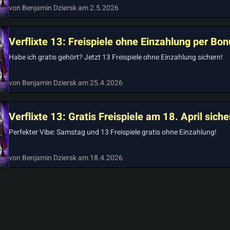
von
Benjamin Dziersk
am
2.5.2026
Verflixte 13: Freispiele ohne Einzahlung per Bo
Habe ich gratis gehört? Jetzt 13 Freispiele ohne Einzahlung sichern!
von
Benjamin Dziersk
am
25.4.2026
Verflixte 13: Gratis Freispiele am 18. April siche
Perfekter Vibe: Samstag und 13 Freispiele gratis ohne Einzahlung!
von
Benjamin Dziersk
am
18.4.2026