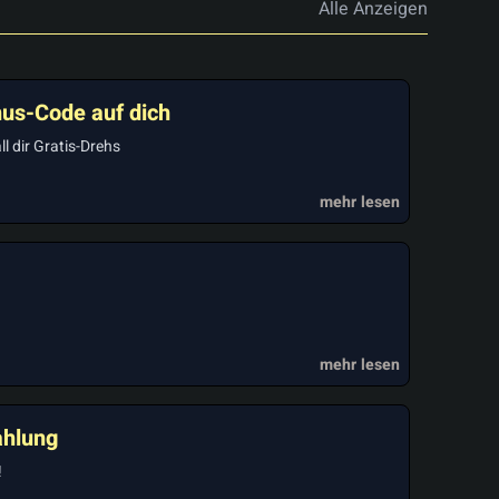
Alle Anzeigen
onus-Code auf dich
l dir Gratis-Drehs
mehr lesen
mehr lesen
ahlung
!