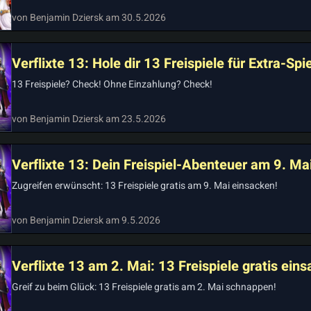
von
Benjamin Dziersk
am
30.5.2026
Verflixte 13: Hole dir 13 Freispiele für Extra-S
13 Freispiele? Check! Ohne Einzahlung? Check!
von
Benjamin Dziersk
am
23.5.2026
Verflixte 13: Dein Freispiel-Abenteuer am 9. Ma
Zugreifen erwünscht: 13 Freispiele gratis am 9. Mai einsacken!
von
Benjamin Dziersk
am
9.5.2026
Verflixte 13 am 2. Mai: 13 Freispiele gratis ein
Greif zu beim Glück: 13 Freispiele gratis am 2. Mai schnappen!