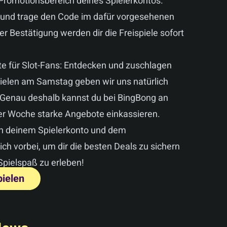
 Promotionsbereich deines Spielerkontos.
 und trage den Code im dafür vorgesehenen
er Bestätigung werden dir die Freispiele sofort
.
e für Slot-Fans: Entdecken und zuschlagen
spielen am Samstag geben wir uns natürlich
. Genau deshalb kannst du bei BingBong an
der Woche starke Angebote einkassieren.
in deinem Spielerkonto und dem
ch vorbei, um dir die besten Deals zu sichern
pielspaß zu erleben!
pielen