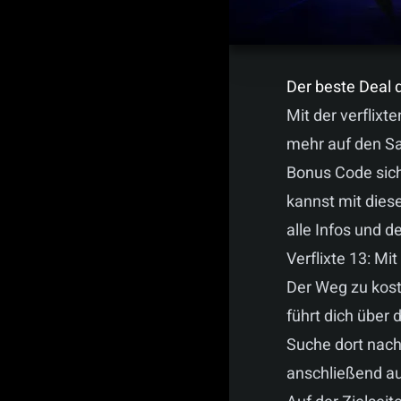
Der beste Deal 
Mit der verflix
mehr auf den Sa
Bonus Code sich
kannst mit diese
alle Infos und 
Verflixte 13: Mi
Der Weg zu kost
führt dich über
Suche dort nach 
anschließend au