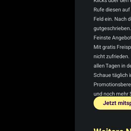
Klicks über den
Rufe diesen auf
Feld ein. Nach d
gutgeschrieben
Feinste Angebot
Mit gratis Frei
nicht zufrieden
allen Tagen in 
Schaue täglich 
Promotionsberei
und noch mehr S
Jetzt mits