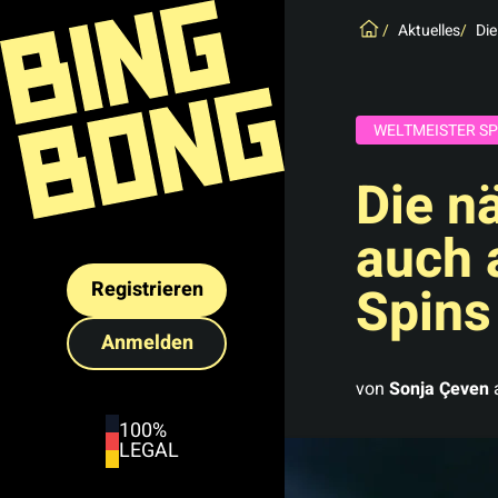
Aktuelles
Die
Spiele
WELTMEISTER SP
Neuigkeit
Die n
Live-Chat
auch 
Spins
Registrieren
Mitglieds
Anmelden
von
Sonja Çeven
100%
LEGAL