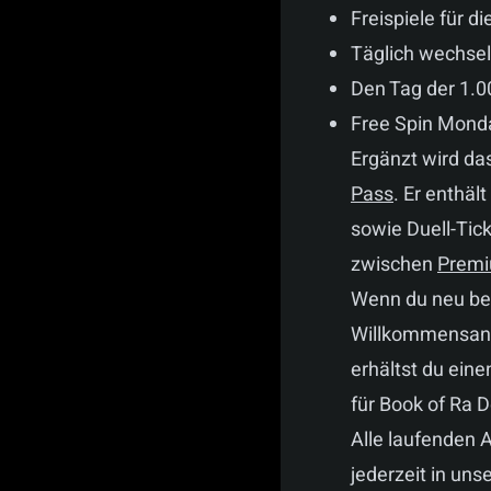
Freispiele für d
Täglich wechse
Den Tag der 1.0
Free Spin Monda
Ergänzt wird d
Pass
. Er enthäl
sowie Duell-Tic
zwischen
Premi
Wenn du neu bei
Willkommensange
erhältst du ein
für Book of Ra D
Alle laufenden 
jederzeit in un