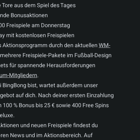
ie Tore aus dem Spiel des Tages
lnde Bonusaktionen
00 Freispiele am Donnerstag
y mit kostenlosen Freispielen
as Aktionsprogramm durch den aktuellen
WM-
t mehrere Freispiele-Pakete im Fußball-Design
kets für spannende Herausforderungen
um-Mitgliedern
.
 BingBong bist, wartet außerdem unser
bot auf dich. Nach deiner ersten Einzahlung
en 100 % Bonus bis 25 € sowie 400 Free Spins
eluxe.
Aktionen und neuen Freispiele findest du
seren News und im Aktionsbereich. Auf