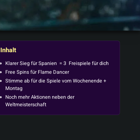
Inhalt
Klarer Sieg für Spanien = 3 Freispiele für dich
Free Spins für Flame Dancer
Stimme ab für die Spiele vom Wochenende +
Montag
Noch mehr Aktionen neben der
Weltmeisterschaft