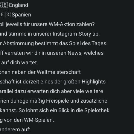
🇬🇧 England
 🇪🇸 Spanien
oll jeweils für unsere WM-Aktion zählen?
und stimme in unserer
Instagram
-Story ab.
er Abstimmung bestimmt das Spiel des Tages.
f verraten wir dir in unseren
News
, welches
 auf dich wartet.
onen neben der Weltmeisterschaft
chaft ist derzeit eines der großen Highlights
rallel dazu erwarten dich aber viele weitere
enen du regelmäßig Freispiele und zusätzliche
kannst. So lohnt sich ein Blick in die Spielothek
g von den WM-Spielen.
 anderem auf: