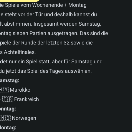
die Spiele vom Wochenende + Montag
steht vor der Tür und deshalb kannst du
lt abstimmen. Insgesamt werden Samstag,
tag sieben Partien ausgetragen. Das sind die
piele der Runde der letzten 32 sowie die
s Achtelfinales.
et nur ein Spiel statt, aber für Samstag und
u jetzt das Spiel des Tages auswählen.
Samstag:
🇲🇦 Marokko
 🇫🇷 Frankreich
onntag:
– 🇳🇴 Norwegen
Montag: