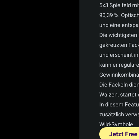
5x3 Spielfeld mi
90,39 %. Optisc
und eine entspa
Die wichtigsten
gekreuzten Fack
und erscheint im
kann er regulä
Gewinnkombinat
Die Fackeln die
Walzen, startet 
In diesem Featur
zusätzlich verwa
Wild-Symbole.
Jetzt Free