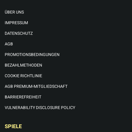
ÜBER UNS
IMPRESSUM
DATENSCHUTZ
AGB
PROMOTIONSBEDINGUNGEN
BEZAHLMETHODEN
COOKIE RICHTLINIE
AGB PREMIUM-MITGLIEDSCHAFT
BARRIEREFREIHEIT
VULNERABILITY DISCLOSURE POLICY
SPIELE