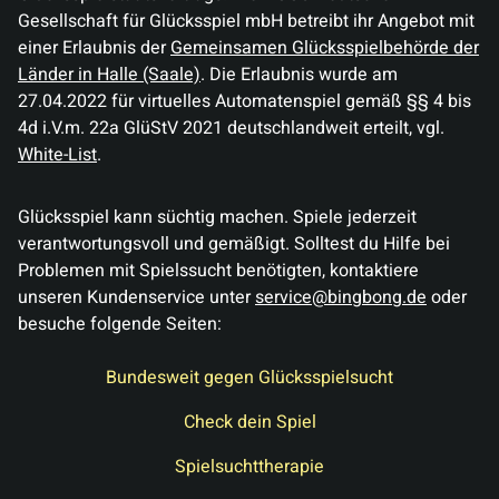
Gesellschaft für Glücksspiel mbH betreibt ihr Angebot mit
einer Erlaubnis der
Gemeinsamen Glücksspielbehörde der
Länder in Halle (Saale)
. Die Erlaubnis wurde am
27.04.2022 für virtuelles Automatenspiel gemäß §§ 4 bis
4d i.V.m. 22a GlüStV 2021 deutschlandweit erteilt, vgl.
White-List
.
Glücksspiel kann süchtig machen. Spiele jederzeit
verantwortungsvoll und gemäßigt. Solltest du Hilfe bei
Problemen mit Spielssucht benötigten, kontaktiere
unseren Kundenservice unter
service@bingbong.de
oder
besuche folgende Seiten:
Bundesweit gegen Glücksspielsucht
Check dein Spiel
Spielsuchttherapie