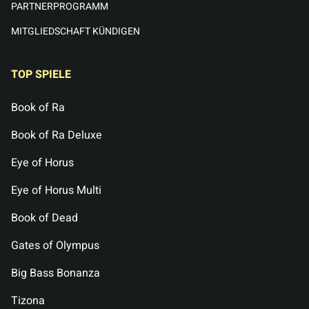
PARTNERPROGRAMM
MITGLIEDSCHAFT KÜNDIGEN
TOP SPIELE
Book of Ra
Book of Ra Deluxe
Eye of Horus
Eye of Horus Multi
Book of Dead
Gates of Olympus
Big Bass Bonanza
Tizona