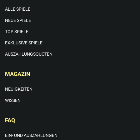
ALLE SPIELE
NEUE SPIELE
TOP SPIELE
EXKLUSIVE SPIELE
AUSZAHLUNGSQUOTEN
MAGAZIN
NEUIGKEITEN
WISSEN
FAQ
EIN- UND AUSZAHLUNGEN