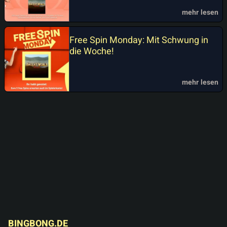
mehr lesen
Free Spin Monday: Mit Schwung in
die Woche!
mehr lesen
BINGBONG.DE