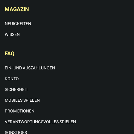
MAGAZIN
NEUIGKEITEN
WISSEN
FAQ
EIN- UND AUSZAHLUNGEN
KONTO
SICHERHEIT
MOBILES SPIELEN
PROMOTIONEN
VERANTWORTUNGSVOLLES SPIELEN
SONSTIGES