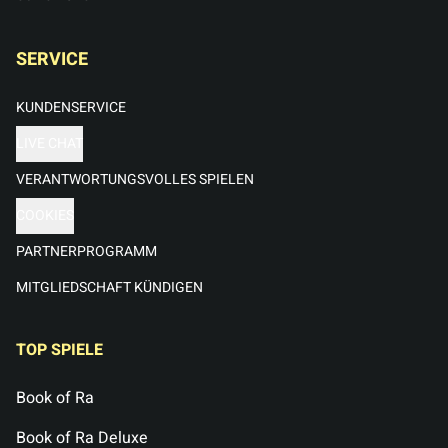
SERVICE
KUNDENSERVICE
LIVE CHAT
VERANTWORTUNGSVOLLES SPIELEN
COOKIES
PARTNERPROGRAMM
MITGLIEDSCHAFT KÜNDIGEN
TOP SPIELE
Book of Ra
Book of Ra Deluxe