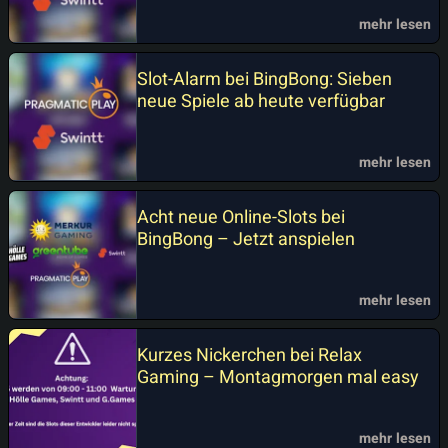
mehr lesen
Slot-Alarm bei BingBong: Sieben
neue Spiele ab heute verfügbar
mehr lesen
Acht neue Online-Slots bei
BingBong – Jetzt anspielen
mehr lesen
Kurzes Nickerchen bei Relax
Gaming – Montagmorgen mal easy
mehr lesen