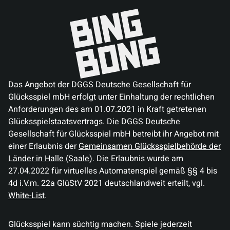
Das Angebot der DGGS Deutsche Gesellschaft für
Glücksspiel mbH erfolgt unter Einhaltung der rechtlichen
Anforderungen des am 01.07.2021 in Kraft getretenen
Glücksspielstaatsvertrags. Die DGGS Deutsche
Gesellschaft für Glücksspiel mbH betreibt ihr Angebot mit
einer Erlaubnis der
Gemeinsamen Glücksspielbehörde der
Länder in Halle (Saale)
. Die Erlaubnis wurde am
27.04.2022 für virtuelles Automatenspiel gemäß §§ 4 bis
4d i.V.m. 22a GlüStV 2021 deutschlandweit erteilt, vgl.
White-List
.
Glücksspiel kann süchtig machen. Spiele jederzeit