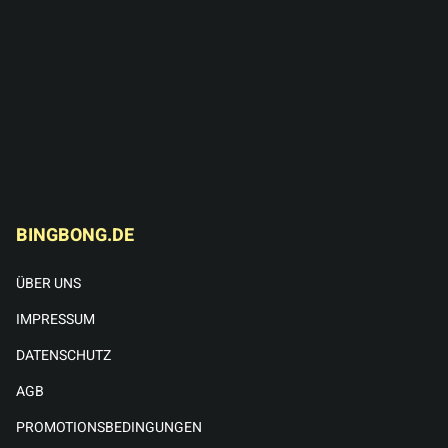
BINGBONG.DE
ÜBER UNS
IMPRESSUM
DATENSCHUTZ
AGB
PROMOTIONSBEDINGUNGEN