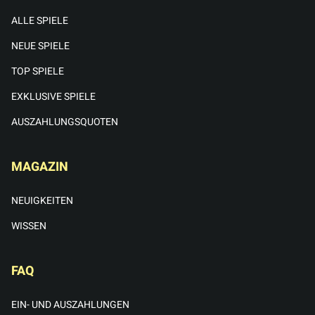
ALLE SPIELE
NEUE SPIELE
TOP SPIELE
EXKLUSIVE SPIELE
AUSZAHLUNGSQUOTEN
MAGAZIN
NEUIGKEITEN
WISSEN
FAQ
EIN- UND AUSZAHLUNGEN