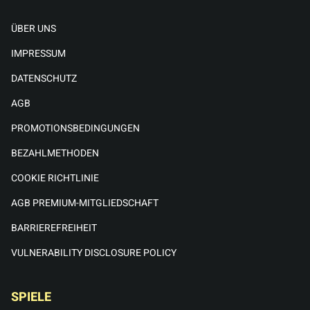
ÜBER UNS
IMPRESSUM
DATENSCHUTZ
AGB
PROMOTIONSBEDINGUNGEN
BEZAHLMETHODEN
COOKIE RICHTLINIE
AGB PREMIUM-MITGLIEDSCHAFT
BARRIEREFREIHEIT
VULNERABILITY DISCLOSURE POLICY
SPIELE