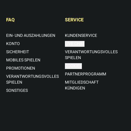
FAQ
SERVICE
EIN- UND AUSZAHLUNGEN
KUNDENSERVICE
KONTO
LIVE CHAT
SICHERHEIT
VERANTWORTUNGSVOLLES
SPIELEN
MOBILES SPIELEN
COOKIES
PROMOTIONEN
PARTNERPROGRAMM
VERANTWORTUNGSVOLLES
SPIELEN
MITGLIEDSCHAFT
KÜNDIGEN
SONSTIGES