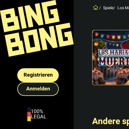
Spiele
Los M
Spiele
Neuigkeit
Live-Chat
Registrieren
Mitglieds
Anmelden
100%
LEGAL
Andere sp