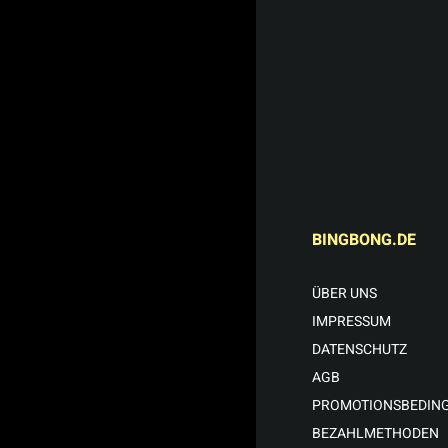
BINGBONG.DE
ÜBER UNS
IMPRESSUM
DATENSCHUTZ
AGB
PROMOTIONSBEDIN
BEZAHLMETHODEN