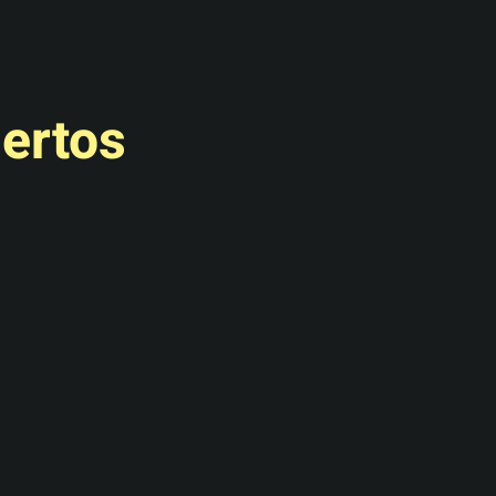
ertos