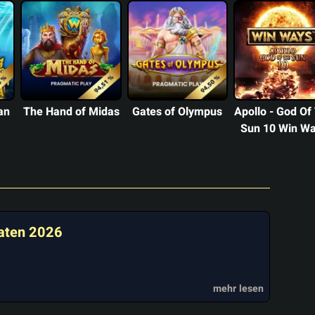
an
The Hand of Midas
Gates of Olympus
Apollo - God Of
Sun 10 Win W
maten 2026
mehr lesen