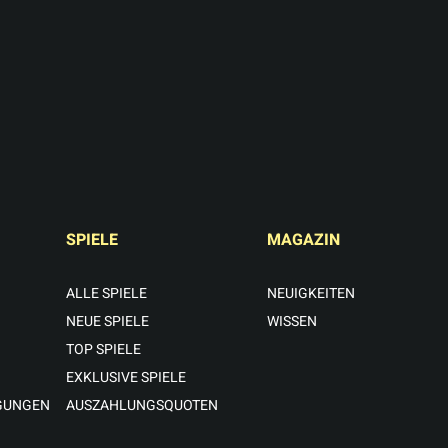
SPIELE
MAGAZIN
ALLE SPIELE
NEUIGKEITEN
NEUE SPIELE
WISSEN
TOP SPIELE
EXKLUSIVE SPIELE
GUNGEN
AUSZAHLUNGSQUOTEN