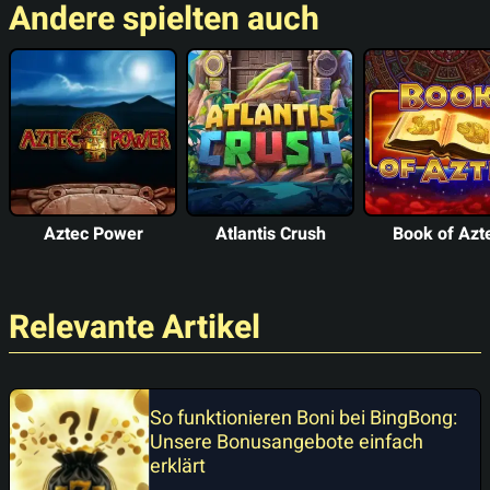
Andere spielten auch
Aztec Power
Atlantis Crush
Book of Azt
Relevante Artikel
So funktionieren Boni bei BingBong:
Unsere Bonusangebote einfach
erklärt