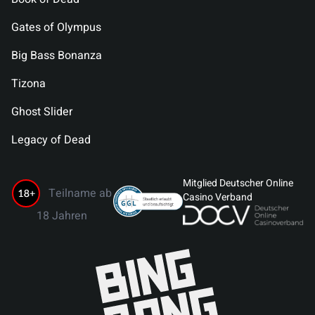
Gates of Olympus
Big Bass Bonanza
Tizona
Ghost Slider
Legacy of Dead
Mitglied Deutscher Online
Teilname ab
Casino Verband
18 Jahren