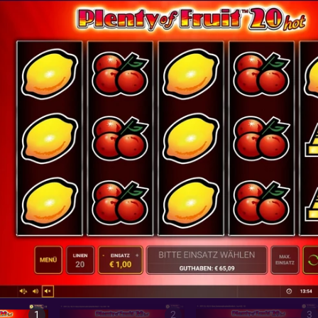
Vorschau wird geladen
1
2
3