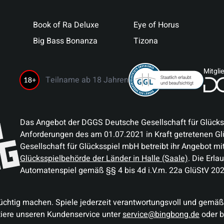
Book of Ra Deluxe
Eye of Horus
Big Bass Bonanza
Tizona
Mitgli
Teilname ab 18 Jahren
Das Angebot der DGGS Deutsche Gesellschaft für Glückssp
Anforderungen des am 01.07.2021 in Kraft getretenen Gl
Gesellschaft für Glücksspiel mbH betreibt ihr Angebot mit
Glücksspielbehörde der Länder in Halle (Saale)
. Die Erla
Automatenspiel gemäß §§ 4 bis 4d i.V.m. 22a GlüStV 2021 
üchtig machen. Spiele jederzeit verantwortungsvoll und gemäßig
tiere unseren Kundenservice unter
service@bingbong.de
oder 