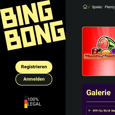
Spiele
Plenty
Spiele
Neuigkeit
Live-Chat
Registrieren
Mitglieds
Anmelden
Galerie
100%
LEGAL