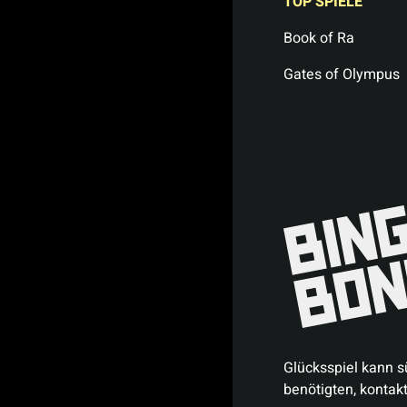
TOP SPIELE
Book of Ra
Gates of Olympus
Glücksspiel kann s
benötigten, kontak