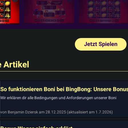
Jetzt Spielen
 Artikel
So funktionieren Boni bei BingBong: Unsere Bonus
Wir erklären dir alle Bedingungen und Anforderungen unserer Boni
von
Benjamin Dziersk
am
28.12.2025
(aktualisiert am
1.7.2026
)