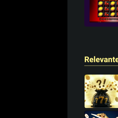
Relevante