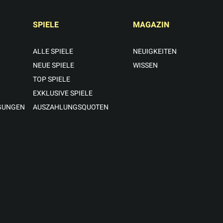
SPIELE
MAGAZIN
ALLE SPIELE
NEUIGKEITEN
NEUE SPIELE
WISSEN
TOP SPIELE
EXKLUSIVE SPIELE
GUNGEN
AUSZAHLUNGSQUOTEN