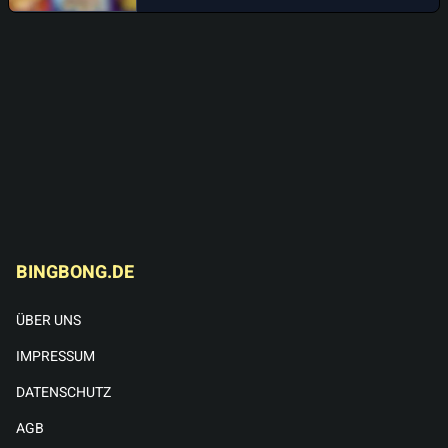
BINGBONG.DE
ÜBER UNS
IMPRESSUM
DATENSCHUTZ
AGB