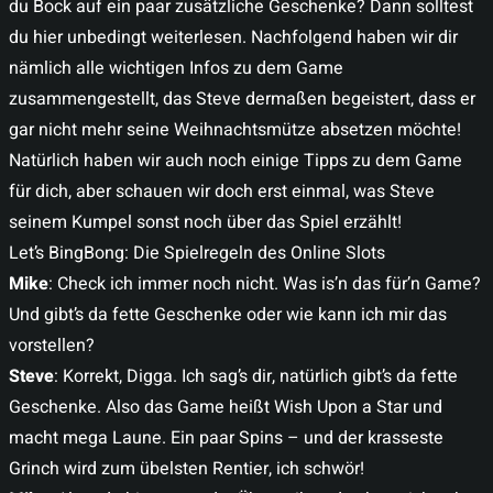
du Bock auf ein paar zusätzliche Geschenke? Dann solltest
du hier unbedingt weiterlesen. Nachfolgend haben wir dir
nämlich alle wichtigen Infos zu dem Game
zusammengestellt, das Steve dermaßen begeistert, dass er
gar nicht mehr seine Weihnachtsmütze absetzen möchte!
Natürlich haben wir auch noch einige Tipps zu dem Game
für dich, aber schauen wir doch erst einmal, was Steve
seinem Kumpel sonst noch über das Spiel erzählt!
Let’s BingBong: Die Spielregeln des Online Slots
Mike
: Check ich immer noch nicht. Was is’n das für’n Game?
Und gibt’s da fette Geschenke oder wie kann ich mir das
vorstellen?
Steve
: Korrekt, Digga. Ich sag’s dir, natürlich gibt’s da fette
Geschenke. Also das Game heißt Wish Upon a Star und
macht mega Laune. Ein paar Spins – und der krasseste
Grinch wird zum übelsten Rentier, ich schwör!