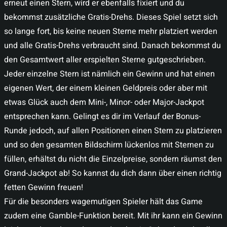
erneut einen Stern, wird er ebenfalls fixiert und du
bekommst zusätzliche Gratis-Drehs. Dieses Spiel setzt sich
so lange fort, bis keine neuen Sterne mehr platziert werden
und alle Gratis-Drehs verbraucht sind. Danach bekommst du
den Gesamtwert aller erspielten Sterne gutgeschrieben.
Jeder einzelne Stern ist nämlich ein Gewinn und hat einen
eigenen Wert, der einem kleinen Geldpreis oder aber mit
etwas Glück auch dem Mini-, Minor- oder Major-Jackpot
entsprechen kann. Gelingt es dir im Verlauf der Bonus-
Runde jedoch, auf allen Positionen einen Stern zu platzieren
und so den gesamten Bildschirm lückenlos mit Sternen zu
füllen, erhältst du nicht die Einzelpreise, sondern räumst den
Grand-Jackpot ab! So kannst du dich dann über einen richtig
fetten Gewinn freuen!
Für die besonders wagemutigen Spieler hält das Game
zudem eine Gamble-Funktion bereit. Mit ihr kann ein Gewinn