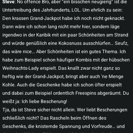
Steve
: No offence Bro, aber “ein bisschen neugierig” ist die
Untertreibung des Jahrhunderts, LOL. Um ehrlich zu sein:
Den krassen Grand-Jackpot habe ich noch nicht geknackt.
Dann wäre ich schon lang nicht mehr hier, sondern läge
irgendwo in der Karibik mit ein paar Schönheiten am Strand
und würde genüßlich eine Kokosnuss ausschlürfen… Seufz,
das wäre nice… Aber Schönheiten ist ein gutes Thema. Ich
habe zum Beispiel schon häufiger Kombis mit der hübschen
Weihnachts-Lady erspielt. Das knallt zwar nicht ganz so
heftig wie der Grand-Jackpot, bringt aber auch ‘ne Menge
Kohle. Auch die Geschenke habe ich schon öfter erspielt
und dabei zum Beispiel ordentlich Freespins abgeräumt. Du
weißt ja: Ich liebe Bescherung!
Tja, da ist Steve sicher nicht allein. Wer liebt Bescherungen
schließlich nicht? Das Rascheln beim Öffnen des
Geschenks, die knisternde Spannung und Vorfreude… und