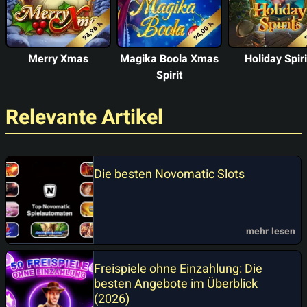
Merry Xmas
Magika Boola Xmas
Holiday Spiri
Spirit
Relevante Artikel
Die besten Novomatic Slots
mehr lesen
Freispiele ohne Einzahlung: Die
besten Angebote im Überblick
(2026)