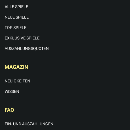
ALLE SPIELE
NEUE SPIELE
TOP SPIELE
EXKLUSIVE SPIELE
AUSZAHLUNGSQUOTEN
MAGAZIN
NEUIGKEITEN
WISSEN
FAQ
EIN- UND AUSZAHLUNGEN