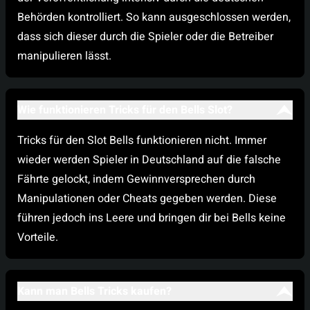
Behörden kontrolliert. So kann ausgeschlossen werden,
dass sich dieser durch die Spieler oder die Betreiber
manipulieren lässt.
Wie funktionieren Tricks für den Bells Slot?
Tricks für den Slot Bells funktionieren nicht. Immer
wieder werden Spieler in Deutschland auf die falsche
Fährte gelockt, indem Gewinnversprechen durch
Manipulationen oder Cheats gegeben werden. Diese
führen jedoch ins Leere und bringen dir bei Bells keine
Vorteile.
Kann man Bells Tricks kaufen?