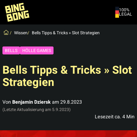
100%
LEGAL
Spiele
Wissen
Bells Tipps & Tricks » Slot Strategien
Neuigkeiten
Live-Chat
BELLS
HÖLLE GAMES
Bells Tipps & Tricks » Slot
Mitgliedschaft kündigen
Strategien
Von
Benjamin Dziersk
am
29.8.2023
(Letzte Aktualisierung am
5.9.2023
)
Lesezeit ca.
4
Min