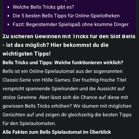
Welche Bells Tricks gibt es?
Die 5 besten Bells Tipps für Online-Spielotheken
Fazit: Begeisternder Spielspaß ohne krumme Dinger
Zu sicheren Gewinnen mit Tricks für den Slot Bells
- ist das möglich? Hier bekommst du die
wichtigsten Tipps!
Bells Tricks und Tipps: Welche funktionieren wirklich?
Bells ist ein Online-Spielautomat aus der sogenannten
Classic-Serie von Hölle Games. Der fruchtig-frische Titel
verspricht spannende Spielrunden und die Aussicht auf
stolze Gewinne. Aber lässt sich die Chance auf diese mit
gewissen Bells Tricks erhöhen? Wir räumen mit möglichen
Gerüchten auf und zeigen dir gleichzeitig die besten Tipps
für den Spielautomaten.
Alle Fakten zum Bells Spielautomat im Überblick