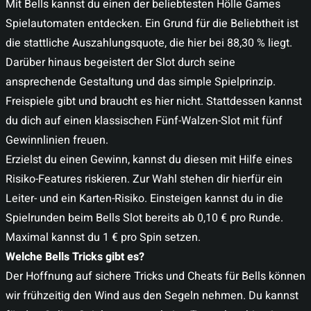
Mit Bells kannst du einen der
beliebtesten Hölle Games
Spielautomaten
entdecken. Ein Grund für die Beliebtheit ist
die stattliche Auszahlungsquote, die hier bei 88,30 % liegt.
Darüber hinaus begeistert der Slot durch seine
ansprechende Gestaltung und das simple Spielprinzip.
Freispiele gibt und braucht es hier nicht. Stattdessen kannst
du dich auf einen klassischen Fünf-Walzen-Slot mit fünf
Gewinnlinien freuen.
Erzielst du einen Gewinn, kannst du diesen mit Hilfe eines
Risiko-Features riskieren. Zur Wahl stehen dir hierfür ein
Leiter- und ein Karten-Risiko. Einsteigen kannst du in die
Spielrunden beim Bells Slot bereits ab 0,10 € pro Runde.
Maximal kannst du 1 € pro Spin setzen.
Welche Bells Tricks gibt es?
Der Hoffnung auf sichere Tricks und Cheats für Bells können
wir frühzeitig den Wind aus den Segeln nehmen. Du kannst