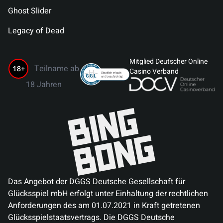
Ghost Slider
Legacy of Dead
Mitglied Deutscher Online
Teilname ab
Casino Verband
18 Jahren
Das Angebot der DGGS Deutsche Gesellschaft für
Glücksspiel mbH erfolgt unter Einhaltung der rechtlichen
Anforderungen des am 01.07.2021 in Kraft getretenen
Glücksspielstaatsvertrags. Die DGGS Deutsche