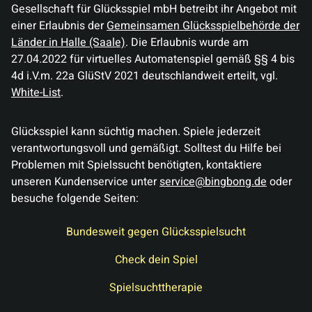
Gesellschaft für Glücksspiel mbH betreibt ihr Angebot mit
einer Erlaubnis der
Gemeinsamen Glücksspielbehörde der
Länder in Halle (Saale)
. Die Erlaubnis wurde am
27.04.2022 für virtuelles Automatenspiel gemäß §§ 4 bis
4d i.V.m. 22a GlüStV 2021 deutschlandweit erteilt, vgl.
White-List
.
Glücksspiel kann süchtig machen. Spiele jederzeit
verantwortungsvoll und gemäßigt. Solltest du Hilfe bei
Problemen mit Spielssucht benötigten, kontaktiere
unseren Kundenservice unter
service@bingbong.de
oder
besuche folgende Seiten:
Bundesweit gegen Glücksspielsucht
Check dein Spiel
Spielsuchttherapie