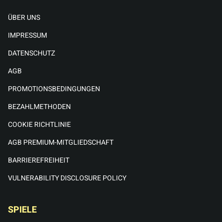
ÜBER UNS
IMPRESSUM
DATENSCHUTZ
AGB
PROMOTIONSBEDINGUNGEN
BEZAHLMETHODEN
COOKIE RICHTLINIE
AGB PREMIUM-MITGLIEDSCHAFT
BARRIEREFREIHEIT
VULNERABILITY DISCLOSURE POLICY
SPIELE