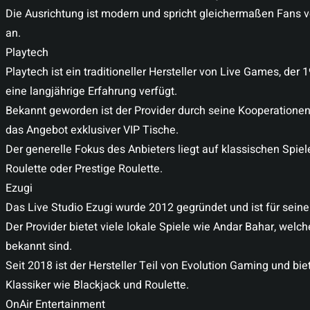
Die Ausrichtung ist modern und spricht gleichermaßen Fans v
an.
Playtech
Playtech ist ein traditioneller Hersteller von Live Games, de
eine langjährige Erfahrung verfügt.
Bekannt geworden ist der Provider durch seine Kooperatione
das Angebot exklusiver VIP Tische.
Der generelle Fokus des Anbieters liegt auf klassischen Spi
Roulette oder Prestige Roulette.
Ezugi
Das Live Studio Ezugi wurde 2012 gegründet und ist für seine
Der Provider bietet viele lokale Spiele wie Andar Bahar, welch
bekannt sind.
Seit 2018 ist der Hersteller Teil von Evolution Gaming und bi
Klassiker wie Blackjack und Roulette.
OnAir Entertainment