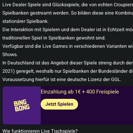
Live Dealer Spiele sind Glücksspiele, die von echten Croupier
Spielbanken gestreamt werden. So bilden diese eine Kombina
stationärer Spielbank.
Die Interaktion mit Spielern und dem Dealer ist in Echtzeit mö
traditionellen Spiel in Spielbanken gewohnt sind.
Verfügbar sind die Live Games in verschiedenen Varianten w
Shows.
In Deutschland ist das Angebot dieser Spiele streng durch de
2021) geregelt, weshalb nur Spielbanken der Bundesländer di
Voraussetzung hierfür ist eine deutsche Lizenz der GGL.
Einzahlung ab 1€ + 400 Freispiele
Jetzt Spielen
Wie funktionieren Live Tischspiele?