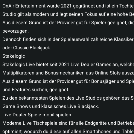
OnAir Entertainment wurde 2021 gegründet und ist ein Toch
Studio gilt als modern und legt seinen Fokus auf eine hohe B
Aus diesem Grund ist der Provider gut für Spieler geeignet, d
bevorzugen.
Dennoch finden sich in der Spielauswahl zahlreiche Klassiker
oder Classic Blackjack.
Stakelogic
Stakelogic Live bietet seit 2021 Live Dealer Games an, welche
Multiplikatoren und Bonusmechaniken aus Online Slots ausz
Aus diesem Grund ist der Provider gut für Bonusjäger und Spi
und Features suchen, geeignet.
Zu den bekanntesten Spielen des Live Studios gehören das S
Game Shows und klassisches Live Blackjack.
Live Dealer Spiele mobil spielen
Moderne Live Tischspiele sind für alle Endgeräte und Betrie
optimiert, wodurch du diese auf allen Smartphones und Tablet