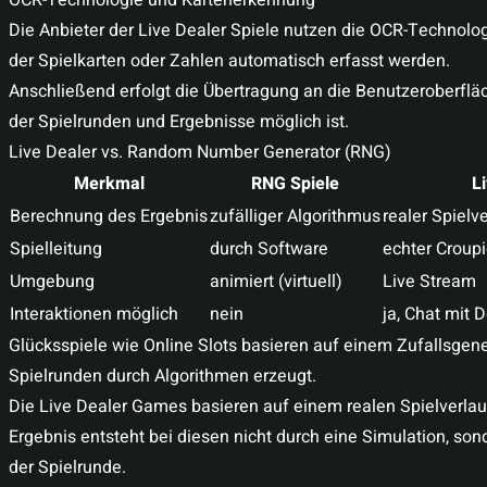
Die Anbieter der Live Dealer Spiele nutzen die OCR-Technologi
der Spielkarten oder Zahlen automatisch erfasst werden.
Anschließend erfolgt die Übertragung an die Benutzeroberflä
der Spielrunden und Ergebnisse möglich ist.
Live Dealer vs. Random Number Generator (RNG)
Merkmal
RNG Spiele
Li
Berechnung des Ergebnis
zufälliger Algorithmus
realer Spielv
Spielleitung
durch Software
echter Croupi
Umgebung
animiert (virtuell)
Live Stream
Interaktionen möglich
nein
ja, Chat mit 
Glücksspiele wie
Online Slots
basieren auf einem Zufallsgener
Spielrunden durch Algorithmen erzeugt.
Die Live Dealer Games basieren auf einem realen Spielverlau
Ergebnis entsteht bei diesen nicht durch eine Simulation, son
der Spielrunde.