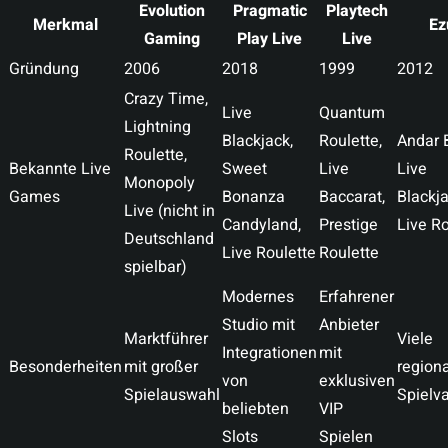
Evolution
Pragmatic
Playtech
Merkmal
Ez
Gaming
Play Live
Live
Gründung
2006
2018
1999
2012
Crazy Time,
Live
Quantum
Lightning
Blackjack,
Roulette,
Andar 
Roulette,
Bekannte Live
Sweet
Live
Live
Monopoly
Games
Bonanza
Baccarat,
Blackja
Live (nicht in
Candyland,
Prestige
Live Ro
Deutschland
Live Roulette
Roulette
spielbar)
Modernes
Erfahrener
Studio mit
Anbieter
Marktführer
Viele
Integrationen
mit
Besonderheiten
mit großer
region
von
exklusiven
Spielauswahl
Spielv
beliebten
VIP
Slots
Spielen