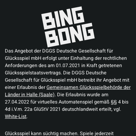
Das Angebot der DGGS Deutsche Gesellschaft für
Glücksspiel mbH erfolgt unter Einhaltung der rechtlichen
Anforderungen des am 01.07.2021 in Kraft getretenen
Glücksspielstaatsvertrags. Die DGGS Deutsche
Gesellschaft für Glücksspiel mbH betreibt ihr Angebot mit
einer Erlaubnis der
Gemeinsamen Glücksspielbehörde der
Länder in Halle (Saale)
. Die Erlaubnis wurde am
27.04.2022 für virtuelles Automatenspiel gemäß §§ 4 bis
4d i.V.m. 22a GlüStV 2021 deutschlandweit erteilt, vgl.
White-List
.
Glücksspiel kann süchtig machen. Spiele jederzeit