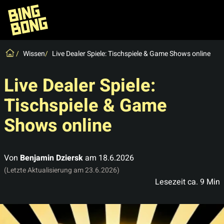
Spiele
Wissen
Live Dealer Spiele: Tischspiele & Game Shows online
Neuigkeiten
Live Dealer Spiele:
Live-Chat
Tischspiele & Game
Mitgliedschaft kündigen
Shows online
Von
Benjamin Dziersk
am
18.6.2026
(Letzte Aktualisierung am
23.6.2026
)
Lesezeit ca.
9
Min