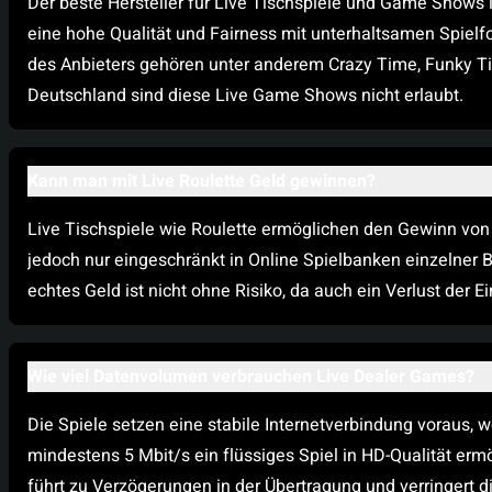
Der beste Hersteller für Live Tischspiele und Game Shows i
eine hohe Qualität und Fairness mit unterhaltsamen Spielf
des Anbieters gehören unter anderem Crazy Time, Funky T
Deutschland sind diese Live Game Shows nicht erlaubt.
Kann man mit Live Roulette Geld gewinnen?
Live Tischspiele wie Roulette ermöglichen den Gewinn von 
jedoch nur eingeschränkt in Online Spielbanken einzelner 
echtes Geld ist nicht ohne Risiko, da auch ein Verlust der Ei
Wie viel Datenvolumen verbrauchen Live Dealer Games?
Die Spiele setzen eine stabile Internetverbindung voraus, 
mindestens 5 Mbit/s ein flüssiges Spiel in HD-Qualität er
führt zu Verzögerungen in der Übertragung und verringert di