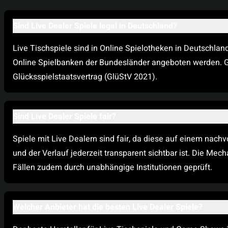
Sind Live Dealer Spiele legal in Deutschland?
Live Tischspiele sind in Online Spielotheken in Deutschland
Online Spielbanken der Bundesländer angeboten werden. Ge
Glücksspielstaatsvertrag (GlüStV 2021).
Sind Live Dealer Spiele fair?
Spiele mit Live Dealern sind fair, da diese auf einem nach
und der Verlauf jederzeit transparent sichtbar ist. Die Mec
Fällen zudem durch unabhängige Institutionen geprüft.
Welcher Anbieter hat die besten Live Dealer Spiele?