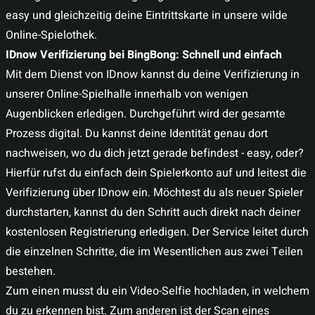
easy und gleichzeitig deine Eintrittskarte in unsere wilde
Online-Spielothek
.
IDnow Verifizierung bei BingBong: Schnell und einfach
Mit dem Dienst von IDnow kannst du deine Verifizierung in
unserer Online-Spielhalle innerhalb von wenigen
Augenblicken erledigen. Durchgeführt wird der gesamte
Prozess digital. Du kannst deine Identität genau dort
nachweisen, wo du dich jetzt gerade befindest - easy, oder?
Hierfür rufst du einfach dein Spielerkonto auf und leitest die
Verifizierung über IDnow ein. Möchtest du als neuer Spieler
durchstarten, kannst du den Schritt auch direkt nach deiner
kostenlosen Registrierung erledigen. Der Service leitet durch
die einzelnen Schritte, die im Wesentlichen aus zwei Teilen
bestehen.
Zum einen musst du ein Video-Selfie hochladen, in welchem
du zu erkennen bist. Zum anderen ist der Scan eines