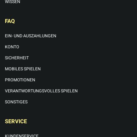
WISSEN
FAQ
EIN- UND AUSZAHLUNGEN
KONTO
SICHERHEIT
MOBILES SPIELEN
PROMOTIONEN
VERANTWORTUNGSVOLLES SPIELEN
SONSTIGES
SERVICE
KUNDENSERVICE