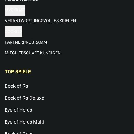
LIVE CHAT
VERANTWORTUNGSVOLLES SPIELEN
COOKIES
PARTNERPROGRAMM
MITGLIEDSCHAFT KÜNDIGEN
TOP SPIELE
Book of Ra
Book of Ra Deluxe
Eye of Horus
Eye of Horus Multi