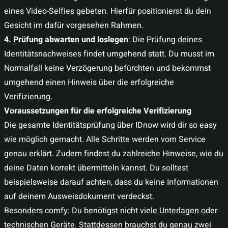
eines Video-Selfies gebeten. Hierfür positionierst du dein
Gesicht im dafür vorgesehen Rahmen.
4. Prüfung abwarten und loslegen
: Die Prüfung deines
Identitätsnachweises findet umgehend statt. Du musst im
Normalfall keine Verzögerung befürchten und bekommst
umgehend einen Hinweis über die erfolgreiche
Verifizierung.
Voraussetzungen für die erfolgreiche Verifizierung
Die gesamte Identitätsprüfung über IDnow wird dir so easy
wie möglich gemacht. Alle Schritte werden vom Service
genau erklärt. Zudem findest du zahlreiche Hinweise, wie du
deine Daten korrekt übermitteln kannst. Du solltest
beispielsweise darauf achten, dass du keine Informationen
auf deinem Ausweisdokument verdeckst.
Besonders comfy: Du benötigst nicht viele Unterlagen oder
technischen Geräte. Stattdessen brauchst du genau zwei