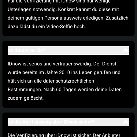
Für die Verifizierung mit IDnow sind nur wenige
Unterlagen notwendig. Konkret kannst du diese mit
deinem gültigen Personalausweis erledigen. Zusätzlich
dazu lädst du ein Video-Selfie hoch.
Ist IDnow seriös?
IDnow ist seriös und vertrauenswürdig. Der Dienst
wurde bereits im Jahre 2010 ins Leben gerufen und
hält sich an alle datenschutzrechtlichen
Bestimmungen. Nach 60 Tagen werden deine Daten
zudem gelöscht.
Ist die Verifizierung über IDnow sicher?
Die Verifizierung über IDnow ist sicher. Der Anbieter