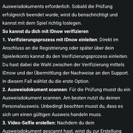
Ausweisdokuments erforderlich. Sobald die Prüfung
erfolgreich beendet wurde, wirst du benachrichtigt und
kannst mit dem Spiel richtig loslegen.
So kannst du dich mit IDnow verifizieren
1. Verifizierungsprozess mit IDnow einleiten
: Direkt im
Anschluss an die
Registrierung
oder später über dein
Spielerkonto kannst du den Verifizierungsprozess einleiten.
Du hast dabei die Wahl zwischen der Verifizierung mittels
IDnow und der Übermittlung der Nachweise an den
Support
.
In diesem Fall wählst du die erste Option.
2. Ausweisdokument scannen
: Für die Prüfung musst du ein
Ausweisdokument scannen. Am besten nutzt du deinen
Personalausweis. Unbedingt beachten musst du, dass es
sich um einen gültigen Ausweis handeln muss.
3. Video-Selfie erstellen:
Nachdem du dein
Ausweisdokument gescannt hast, wirst du zur Erstellung