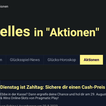
tionen
elles
in "
Aktionen
"
en
en
Glücksspiel-News
Glücks-Horoskop
Aktionen
chaft kündigen
Dienstag ist Zahltag: Sichere dir einen Cash-Preis
Ebbe in der Kasse? Dann ergreife deine Chance und hol dir am 29. Augus
& Wins Online-Slots von Pragmatic Play!