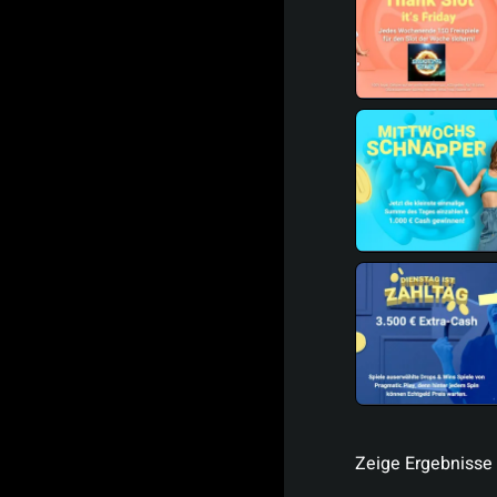
Zeige Ergebnisse