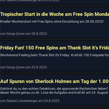
von
Sabine Löwenberger
am
29.8.2023
Tropischer Start in die Woche am Free Spin Mond
Knaller-Wochenstart mit Free Spins ohne Einzahlung am 28.08.2023!
von
Sonja Çeven
am
28.8.2023
Friday Fun! 150 Free Spins am Thank Slot it’s Frid
Wochenend-Feeling beim Thank Slot it’s Friday. Krall dir 150 Freispiele fü
von
Sonja Çeven
am
25.8.2023
Auf Spuren von Sherlock Holmes am Tag der 1.000
Gehörst du zu den echten Detektiven, die spannende Recherchen lieben?
dieser Woche genau zu dir. Löse die Aufgabe und krall dir am 24. August 
von
Sabine Löwenberger
am
24.8.2023