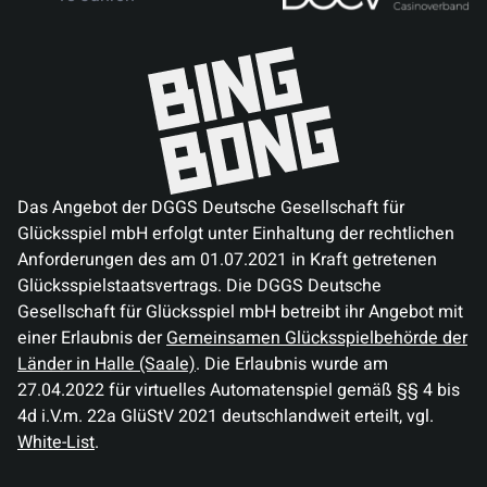
Das Angebot der DGGS Deutsche Gesellschaft für
Glücksspiel mbH erfolgt unter Einhaltung der rechtlichen
Anforderungen des am 01.07.2021 in Kraft getretenen
Glücksspielstaatsvertrags. Die DGGS Deutsche
Gesellschaft für Glücksspiel mbH betreibt ihr Angebot mit
einer Erlaubnis der
Gemeinsamen Glücksspielbehörde der
Länder in Halle (Saale)
. Die Erlaubnis wurde am
27.04.2022 für virtuelles Automatenspiel gemäß §§ 4 bis
4d i.V.m. 22a GlüStV 2021 deutschlandweit erteilt, vgl.
White-List
.