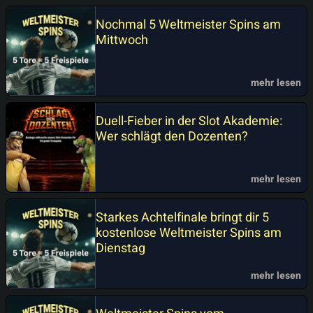
Nochmal 5 Weltmeister Spins am
Mittwoch
mehr lesen
Duell-Fieber in der Slot Akademie:
Wer schlägt den Dozenten?
mehr lesen
Starkes Achtelfinale bringt dir 5
kostenlose Weltmeister Spins am
Dienstag
mehr lesen