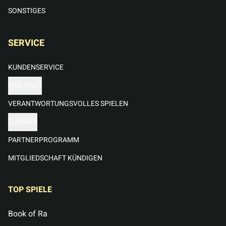
SONSTIGES
SERVICE
KUNDENSERVICE
LIVE CHAT
VERANTWORTUNGSVOLLES SPIELEN
COOKIES
PARTNERPROGRAMM
MITGLIEDSCHAFT KÜNDIGEN
TOP SPIELE
Book of Ra