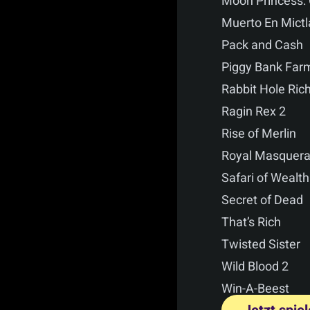
Moon Princess:
Muerto En Mictl
Pack and Cash
Piggy Bank Far
Rabbit Hole Ric
Ragin Rex 2
Rise of Merlin
Royal Masquer
Safari of Wealt
Secret of Dead
That’s Rich
Twisted Sister
Wild Blood 2
Win-A-Beest