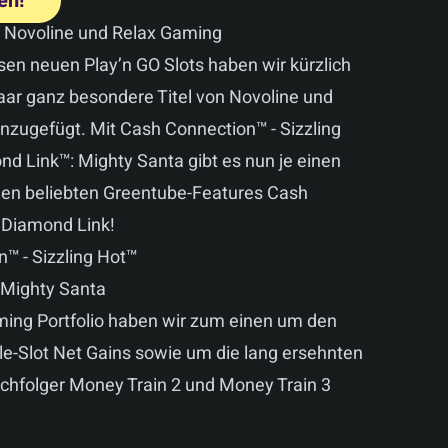
len!
 Novoline und Relax Gaming
en neuen Play’n GO Slots haben wir kürzlich
aar ganz besondere Titel von
Novoline
und
nzugefügt. Mit Cash Connection™ - Sizzling
d Link™: Mighty Santa gibt es nun je einen
den beliebten Greentube-Features Cash
 Diamond Link!
™ - Sizzling Hot™
 Mighty Santa
ing Portfolio haben wir zum einen um den
le-Slot Net Gains sowie um die lang ersehnten
hfolger Money Train 2 und Money Train 3