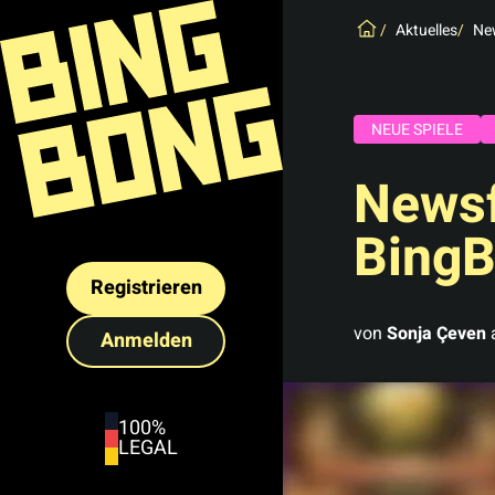
Aktuelles
New
Spiele
NEUE SPIELE
Neuigkeit
Newsf
Live-Chat
Bing
Registrieren
Mitglieds
von
Sonja Çeven
Anmelden
100%
LEGAL