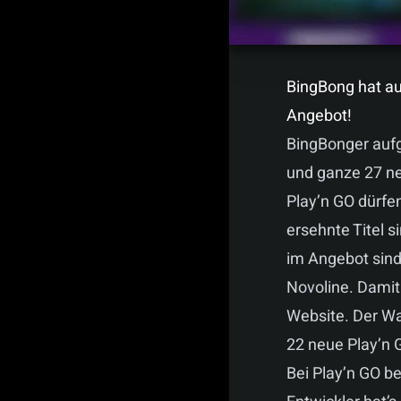
BingBong hat a
Angebot!
BingBonger aufg
und ganze 27 n
Play’n GO dürfen
ersehnte Titel s
im Angebot sind
Novoline. Damit
Website. Der W
22 neue Play’n G
Bei Play’n GO b