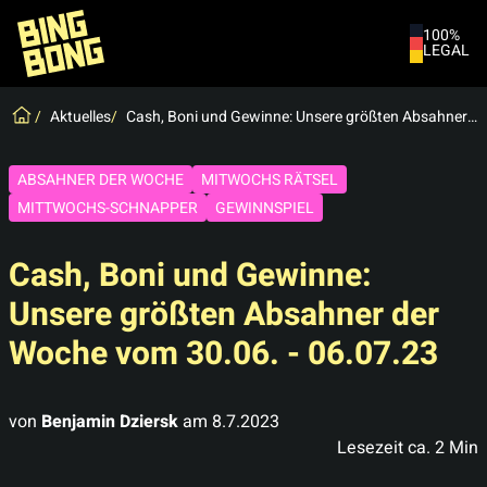
100%
LEGAL
Spiele
Aktuelles
Cash, Boni und Gewinne: Unsere größten Absahner der Woche vom 30.06. - 06.07.23
Neuigkeiten
Live-Chat
ABSAHNER DER WOCHE
MITWOCHS RÄTSEL
MITTWOCHS-SCHNAPPER
GEWINNSPIEL
Mitgliedschaft kündigen
Cash, Boni und Gewinne:
Unsere größten Absahner der
Woche vom 30.06. - 06.07.23
von
Benjamin Dziersk
am
8.7.2023
Lesezeit ca.
2
Min