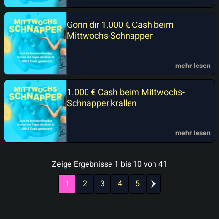
Gönn dir 1.000 € Cash beim
Mittwochs-Schnapper
mehr lesen
1.000 € Cash beim Mittwochs-
Schnapper krallen
mehr lesen
Zeige Ergebnisse
1
bis
10
von
41
1
2
3
4
5