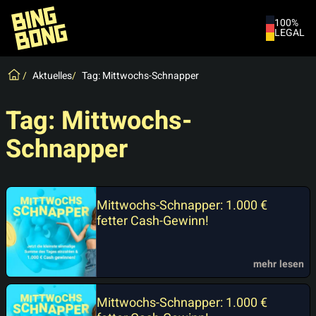
100%
LEGAL
Spiele
Aktuelles
Tag: Mittwochs-Schnapper
Neuigkeiten
Tag:
Mittwochs-
Live-Chat
Schnapper
Mitgliedschaft kündigen
Mittwochs-Schnapper: 1.000 €
fetter Cash-Gewinn!
mehr lesen
Mittwochs-Schnapper: 1.000 €