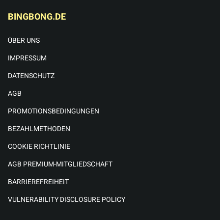
BINGBONG.DE
ÜBER UNS
IMPRESSUM
DATENSCHUTZ
AGB
PROMOTIONSBEDINGUNGEN
BEZAHLMETHODEN
COOKIE RICHTLINIE
AGB PREMIUM-MITGLIEDSCHAFT
BARRIEREFREIHEIT
VULNERABILITY DISCLOSURE POLICY