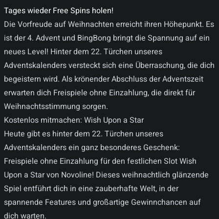
Tages wieder Free Spins holen!
Die Vorfreude auf Weihnachten erreicht ihren Höhepunkt. Es
ist der 4. Advent und BingBong bringt die Spannung auf ein
neues Level! Hinter dem 22. Türchen unseres
Adventskalenders versteckt sich eine Überraschung, die dich
begeistern wird. Als krönender Abschluss der Adventszeit
erwarten dich Freispiele ohne Einzahlung, die direkt für
Weihnachtsstimmung sorgen.
Kostenlos mitmachen: Wish Upon a Star
Heute gibt es hinter dem 22. Türchen unseres
Adventskalenders ein ganz besonderes Geschenk:
Freispiele ohne Einzahlung für den festlichen Slot
Wish
Upon a Star
von Novoline! Dieses weihnachtlich glänzende
Spiel entführt dich in eine zauberhafte Welt, in der
spannende Features und großartige Gewinnchancen auf
dich warten.