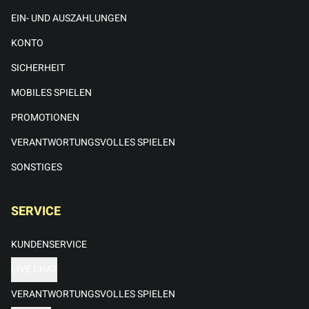
EIN- UND AUSZAHLUNGEN
KONTO
SICHERHEIT
MOBILES SPIELEN
PROMOTIONEN
VERANTWORTUNGSVOLLES SPIELEN
SONSTIGES
SERVICE
KUNDENSERVICE
LIVE CHAT
VERANTWORTUNGSVOLLES SPIELEN