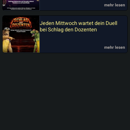
mehr lesen
Jeden Mittwoch wartet dein Duell
bei Schlag den Dozenten
mehr lesen