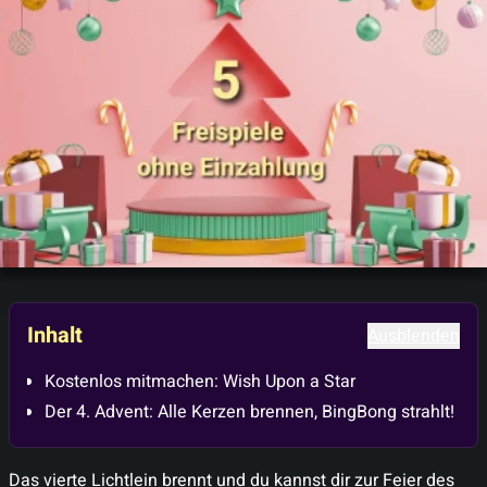
Inhalt
Ausblenden
Kostenlos mitmachen: Wish Upon a Star
Der 4. Advent: Alle Kerzen brennen, BingBong strahlt!
Das vierte Lichtlein brennt und du kannst dir zur Feier des