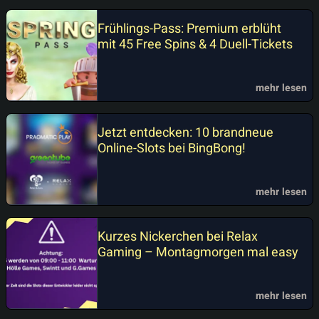
Frühlings-Pass: Premium erblüht
mit 45 Free Spins & 4 Duell-Tickets
mehr lesen
Jetzt entdecken: 10 brandneue
Online-Slots bei BingBong!
mehr lesen
Kurzes Nickerchen bei Relax
Gaming – Montagmorgen mal easy
mehr lesen