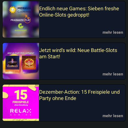
Endlich neue Games: Sieben freshe
Online-Slots gedroppt!
mehr lesen
Jetzt wird’s wild: Neue Battle-Slots
am Start!
mehr lesen
Dezember-Action: 15 Freispiele und
Party ohne Ende
mehr lesen