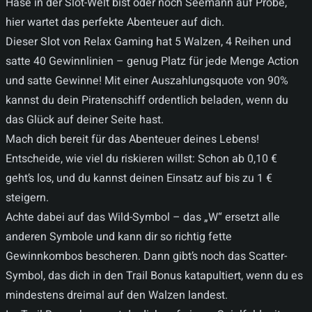
Hase in der Slot-Welt bist oder noch Seemann auf Probe,
hier wartet das perfekte Abenteuer auf dich.
Dieser Slot von Relax Gaming hat 5 Walzen, 4 Reihen und
satte 40 Gewinnlinien – genug Platz für jede Menge Action
und satte Gewinne! Mit einer Auszahlungsquote von 90%
kannst du dein Piratenschiff ordentlich beladen, wenn du
das Glück auf deiner Seite hast.
Mach dich bereit für das Abenteuer deines Lebens!
Entscheide, wie viel du riskieren willst: Schon ab 0,10 €
geht’s los, und du kannst deinen Einsatz auf bis zu 1 €
steigern.
Achte dabei auf das Wild-Symbol – das „W“ ersetzt alle
anderen Symbole und kann dir so richtig fette
Gewinnkombos bescheren. Dann gibt’s noch das Scatter-
Symbol, das dich in den Trail Bonus katapultiert, wenn du es
mindestens dreimal auf den Walzen landest.