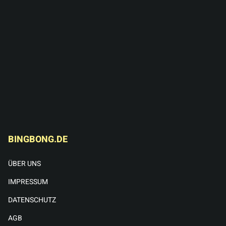
BINGBONG.DE
ÜBER UNS
IMPRESSUM
DATENSCHUTZ
AGB