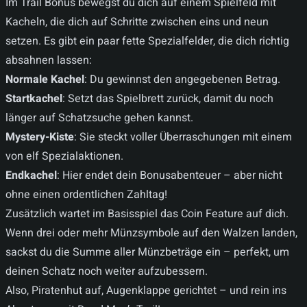
Im Trail Bonus bewegst du dich auf einem Spielfeld mit
Kacheln, die dich auf Schritte zwischen eins und neun
setzen. Es gibt ein paar fette Spezialfelder, die dich richtig
absahnen lassen:
Normale Kachel
: Du gewinnst den angegebenen Betrag.
Startkachel
: Setzt das Spielbrett zurück, damit du noch
länger auf Schatzsuche gehen kannst.
Mystery-Kiste
: Sie steckt voller Überraschungen mit einem
von elf Spezialaktionen.
Endkachel
: Hier endet dein Bonusabenteuer – aber nicht
ohne einen ordentlichen Zahltag!
Zusätzlich wartet im Basisspiel das Coin Feature auf dich.
Wenn drei oder mehr Münzsymbole auf den Walzen landen,
sackst du die Summe aller Münzbeträge ein – perfekt, um
deinen Schatz noch weiter aufzubessern.
Also, Piratenhut auf, Augenklappe gerichtet – und rein ins