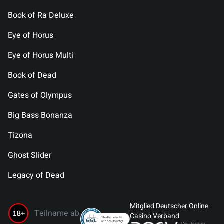
Book of Ra Deluxe
Eye of Horus
Eye of Horus Multi
Book of Dead
Gates of Olympus
Big Bass Bonanza
Tizona
Ghost Slider
Legacy of Dead
Mitglied Deutscher Online
Teilname ab
Casino Verband