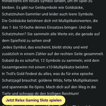
mindestens ein neues Symbol landen, um im Spiel zu
bleiben. Es gibt nur Geldsymbole wie Goldsäcke,
Schatztruhen-Sammler und leider auch leere Symbole.
Die Goldsäcke belohnen dich mit Multiplikatorwerten, die
das 1- bis 10-fache deines Einsatzes bringen. Und die
Schatztruhen? Sie sammeln alle Werte ein, die gerade auf
dem Spielfeld zu sehen sind!
Jedes Symbol, das erscheint, bleibt sticky und wird
zusätzlich in einem Zähler auf der rechten Seite gesammelt.
Sobald du es schaffst, 12 Symbole zu sammeln, wird dein
Gesamtgewinn mit einem x10-Multiplikator belohnt.
In Troll's Gold findest du alles, was du für eine epische
Schatzjagd brauchst: goldene Wilds, fette Multiplikatoren
und spannende Re-Spins. Mach dich auf den Weg in die
Tiefe und schnapp dir den trolligen Reichtum!
Jetzt Relax Gaming Slots spielen