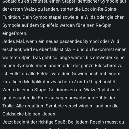
Sobald du es schaffst, einen Stapel identischer Symbole auf
der ersten Walze zu landen, startet die Lock-In-Re-Spins-
Funktion. Dein Symbolstapel sowie alle Wilds oder gleichen
Symbole auf dem Spielfeld werden für einen Re-Spin
eingefroren.
Jedes Mal, wenn ein neues passendes Symbol oder Wild
erscheint, wird es ebenfalls sticky – und du bekommst einen
weiteren Spin! Das geht so lange weiter, bis entweder keine
neuen Symbole mehr landen oder der ganze Bildschirm voll
ist. Füllst du alle Felder, wird dein Gewinn noch mit einem
zufälligen Multiplikator zwischen x2 und x10 geboostet.
Wenn du einen Stapel Goldmünzen auf Walze 1 platzierst,
geht es unter die Erde zur sagenumwobenen Höhle der
Trolle. Alle regulären Symbole verschwinden, und nur die
Goldsäcke bleiben kleben.
Jetzt beginnt der richtige Spaß: Bei jedem Respin musst du