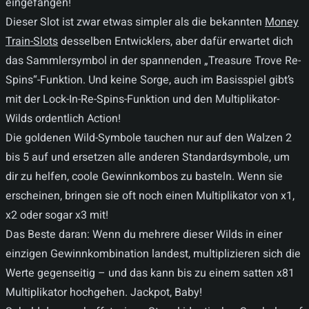
eingefangen!
Dieser Slot ist zwar etwas simpler als die bekannten
Money
Train-Slots
desselben Entwicklers, aber dafür erwartet dich
das Sammlersymbol in der spannenden „Treasure Trove Re-
Spins“-Funktion. Und keine Sorge, auch im Basisspiel gibt’s
mit der Lock-In-Re-Spins-Funktion und den Multiplikator-
Wilds ordentlich Action!
Die goldenen Wild-Symbole tauchen nur auf den Walzen 2
bis 5 auf und ersetzen alle anderen Standardsymbole, um
dir zu helfen, coole Gewinnkombos zu basteln. Wenn sie
erscheinen, bringen sie oft noch einen Multiplikator von x1,
x2 oder sogar x3 mit!
Das Beste daran: Wenn du mehrere dieser Wilds in einer
einzigen Gewinnkombination landest, multiplizieren sich die
Werte gegenseitig – und das kann bis zu einem satten x81
Multiplikator hochgehen. Jackpot, Baby!