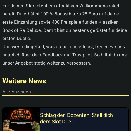
Für deinen Start steht ein attraktives Willkommenspaket
bereit: Du erhältst 100 % Bonus bis zu 25 Euro auf deine
erste Einzahlung sowie 400 Freispiele für den Klassiker
Book of Ra Deluxe
. Damit bist du bestens gerüstet für deine
ersten Duelle.
Und wenn dir gefällt, was du bei uns erlebst, freuen wir uns
natürlich über dein Feedback auf
Trustpilot
. So hilfst du uns,
unser Angebot stetig weiter zu verbessern.
Weitere News
Alle Anzeigen
Schlag den Dozenten: Stell dich
dem Slot Duell