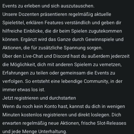
Events zu erleben und sich auszutauschen.
Unsere Dozenten präsentieren regelmäßig aktuelle
Spieletitel, erklären Features verständlich und geben dir
hilfreiche Einblicke, die dir beim Spielen zugutekommen
können. Ergänzt wird das Ganze durch Gewinnspiele und
Aktionen, die für zusätzliche Spannung sorgen.
Über den Live-Chat und Discord hast du außerdem jederzeit
die Möglichkeit, dich mit anderen Spielern zu vernetzen,
Erfahrungen zu teilen oder gemeinsam die Events zu
verfolgen. So entsteht eine lebendige Community, in der
immer etwas los ist.
Jetzt registrieren und durchstarten
Wenn du noch kein Konto hast, kannst du dich in wenigen
Minuten kostenlos registrieren und direkt loslegen. Dich
erwarten regelmäßig neue Aktionen, frische Slot-Releases
und jede Menge Unterhaltung.