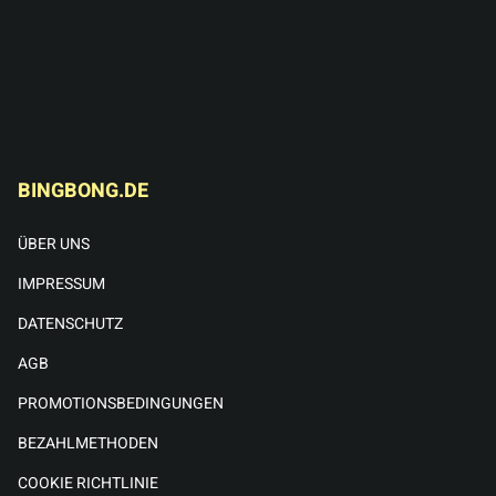
BINGBONG.DE
ÜBER UNS
IMPRESSUM
DATENSCHUTZ
AGB
PROMOTIONSBEDINGUNGEN
BEZAHLMETHODEN
COOKIE RICHTLINIE