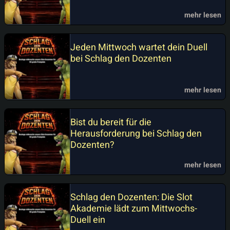
mehr lesen
Jeden Mittwoch wartet dein Duell
bei Schlag den Dozenten
mehr lesen
Bist du bereit für die
Herausforderung bei Schlag den
Dozenten?
mehr lesen
Schlag den Dozenten: Die Slot
Akademie lädt zum Mittwochs-
Duell ein