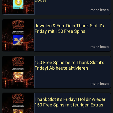
Boost
mehr lesen
Juwelen & Fun: Dein Thank Slot it’s
Friday mit 150 Free Spins
mehr lesen
150 Free Spins beim Thank Slot it’s
Friday! Ab heute aktivieren
mehr lesen
Thank Slot it’s Friday! Hol dir wieder
150 Free Spins mit feurigen Extras