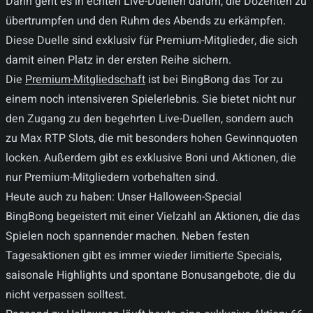
Dann geht es in echten Live-Duellen darum, die Dozenten zu
übertrumpfen und den Ruhm des Abends zu erkämpfen.
Diese Duelle sind exklusiv für Premium-Mitglieder, die sich
damit einen Platz in der ersten Reihe sichern.
Die
Premium-Mitgliedschaft
ist bei BingBong das Tor zu
einem noch intensiveren Spielerlebnis. Sie bietet nicht nur
den Zugang zu den begehrten Live-Duellen, sondern auch
zu Max RTP Slots, die mit besonders hohen Gewinnquoten
locken. Außerdem gibt es exklusive Boni und Aktionen, die
nur Premium-Mitgliedern vorbehalten sind.
Heute auch zu haben: Unser Halloween-Special
BingBong begeistert mit einer Vielzahl an Aktionen, die das
Spielen noch spannender machen. Neben festen
Tagesaktionen gibt es immer wieder limitierte Specials,
saisonale Highlights und spontane Bonusangebote, die du
nicht verpassen solltest.