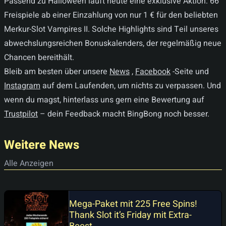
Passend zu Halloween läuft heute eine exklusive Aktion: 66
Freispiele ab einer Einzahlung von nur 1 € für den beliebten
Merkur-Slot Vampires II. Solche Highlights sind Teil unseres
abwechslungsreichen Bonuskalenders, der regelmäßig neue
Chancen bereithält.
Bleib am besten über unsere
News
,
Facebook
-Seite und
Instagram
auf dem Laufenden, um nichts zu verpassen. Und
wenn du magst, hinterlass uns gern eine Bewertung auf
Trustpilot
– dein Feedback macht BingBong noch besser.
Weitere News
Alle Anzeigen
Mega-Paket mit 225 Free Spins!
Thank Slot it’s Friday mit Extra-