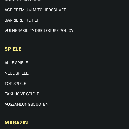
AGB PREMIUM-MITGLIEDSCHAFT
BARRIEREFREIHEIT
VULNERABILITY DISCLOSURE POLICY
SPIELE
ALLE SPIELE
NEUE SPIELE
TOP SPIELE
EXKLUSIVE SPIELE
AUSZAHLUNGSQUOTEN
MAGAZIN