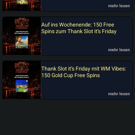
mehr lesen
Auf ins Wochenende: 150 Free
Spins zum Thank Slot it’s Friday
mehr lesen
Thank Slot it’s Friday mit WM Vibes:
150 Gold Cup Free Spins
mehr lesen