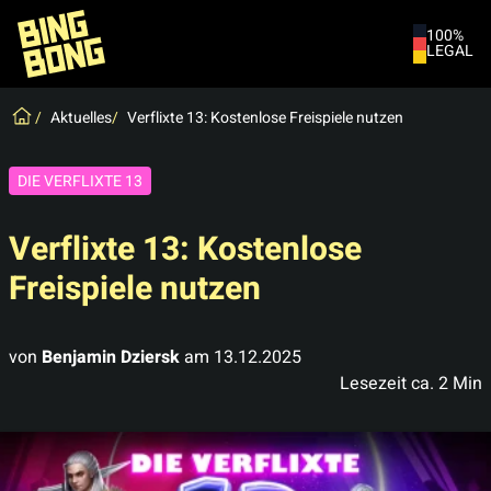
100%
LEGAL
Spiele
Aktuelles
Verflixte 13: Kostenlose Freispiele nutzen
Neuigkeiten
Live-Chat
DIE VERFLIXTE 13
Mitgliedschaft kündigen
Verflixte 13: Kostenlose
Freispiele nutzen
von
Benjamin Dziersk
am
13.12.2025
Lesezeit ca.
2
Min