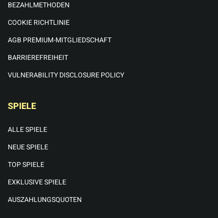
BEZAHLMETHODEN
COOKIE RICHTLINIE
AGB PREMIUM-MITGLIEDSCHAFT
BARRIEREFREIHEIT
VULNERABILITY DISCLOSURE POLICY
SPIELE
ALLE SPIELE
NEUE SPIELE
TOP SPIELE
EXKLUSIVE SPIELE
AUSZAHLUNGSQUOTEN