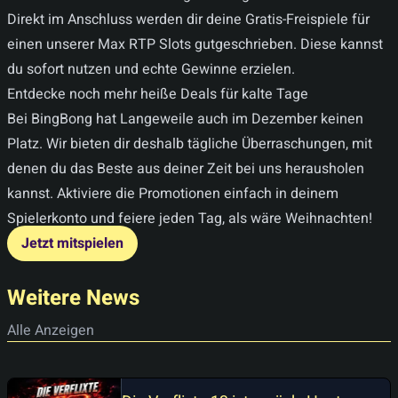
Direkt im Anschluss werden dir deine Gratis-Freispiele für
einen unserer Max RTP Slots gutgeschrieben. Diese kannst
du sofort nutzen und echte Gewinne erzielen.
Entdecke noch mehr heiße Deals für kalte Tage
Bei BingBong hat Langeweile auch im Dezember keinen
Platz. Wir bieten dir deshalb tägliche Überraschungen, mit
denen du das Beste aus deiner Zeit bei uns herausholen
kannst. Aktiviere die Promotionen einfach in deinem
Spielerkonto und feiere jeden Tag, als wäre Weihnachten!
Jetzt mitspielen
Weitere News
Alle Anzeigen