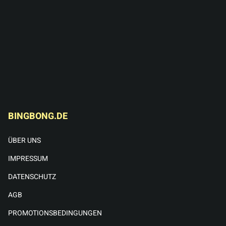
BINGBONG.DE
ÜBER UNS
IMPRESSUM
DATENSCHUTZ
AGB
PROMOTIONSBEDINGUNGEN