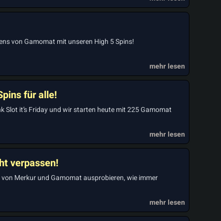
Sevens von Gamomat mit unseren High 5 Spins!
mehr lesen
pins für alle!
nk Slot it’s Friday und wir starten heute mit 225 Gamomat
mehr lesen
cht verpassen!
lots von Merkur und Gamomat ausprobieren, wie immer
mehr lesen