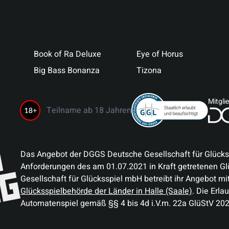
Book of Ra Deluxe
Eye of Horus
Big Bass Bonanza
Tizona
Mitgli
Teilname ab 18 Jahren
Das Angebot der DGGS Deutsche Gesellschaft für Glückssp
Anforderungen des am 01.07.2021 in Kraft getretenen Gl
Gesellschaft für Glücksspiel mbH betreibt ihr Angebot mit
Glücksspielbehörde der Länder in Halle (Saale)
. Die Erla
Automatenspiel gemäß §§ 4 bis 4d i.V.m. 22a GlüStV 2021 