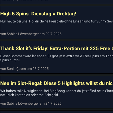
High 5 Spins: Dienstag = Drehtag!
Nur heute bei uns: Hol dir deine Freispiele ohne Einzahlung für Sunny 
von
Sabine Löwenberger
am
29.7.2025
Thank Slot it’s Friday: Extra-Portion mit 225 Free S
Dieser Sommer wird legendär! Es gibt jetzt extra viele Free Spins am Tha
Spins durch!
von
Sonja Çeven
am
25.7.2025
Neu im Slot-Regal: Diese 5 Highlights willst du ni
Wir haben tolle Neuigkeiten: Bei BingBong kannst du jetzt fünf neue S
natürlich kostenlos oder mit Echtgeld.
von
Sabine Löwenberger
am
24.7.2025