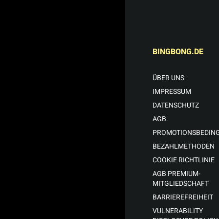
BINGBONG.DE
ÜBER UNS
IMPRESSUM
DATENSCHUTZ
AGB
PROMOTIONSBEDIN
BEZAHLMETHODEN
COOKIE RICHTLINIE
AGB PREMIUM-
MITGLIEDSCHAFT
BARRIEREFREIHEIT
VULNERABILITY