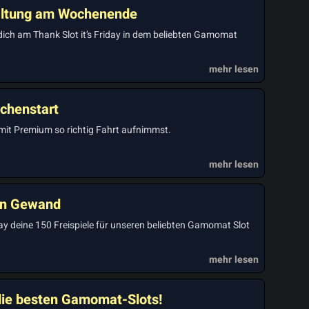
rhaltung am Wochenende
ch am Thank Slot it’s Friday in dem beliebten Gamomat
mehr lesen
chenstart
 mit Premium so richtig Fahrt aufnimmst.
mehr lesen
hen Gewand
iday deine 150 Freispiele für unseren beliebten Gamomat Slot
mehr lesen
 die besten Gamomat-Slots!