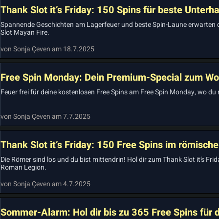
Thank Slot it’s Friday: 150 Spins für beste Unte
Spannende Geschichten am Lagerfeuer und beste Spin-Laune erwarten di
Slot Mayan Fire.
von
Sonja Çeven
am
18.7.2025
Free Spin Monday: Dein Premium-Special zum Wo
Feuer frei für deine kostenlosen Free Spins am Free Spin Monday, wo du
von
Sonja Çeven
am
7.7.2025
Thank Slot it’s Friday: 150 Free Spins im römisc
Die Römer sind los und du bist mittendrin! Hol dir zum Thank Slot it’s Fr
Roman Legion.
von
Sonja Çeven
am
4.7.2025
Sommer-Alarm: Hol dir bis zu 365 Free Spins für