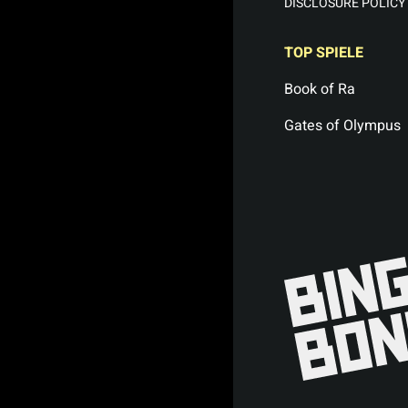
DISCLOSURE POLICY
TOP SPIELE
Book of Ra
Gates of Olympus