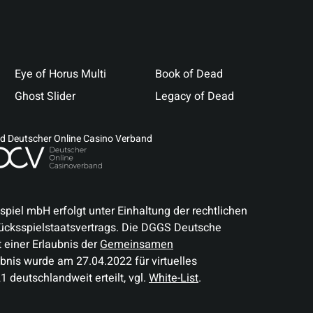
Eye of Horus Multi
Book of Dead
Ghost Slider
Legacy of Dead
ed Deutscher Online Casino Verband
iel mbH erfolgt unter Einhaltung der rechtlichen
ücksspielstaatsvertrags. Die DGGS Deutsche
 einer Erlaubnis der
Gemeinsamen
ubnis wurde am 27.04.2022 für virtuelles
deutschlandweit erteilt, vgl.
White-List
.