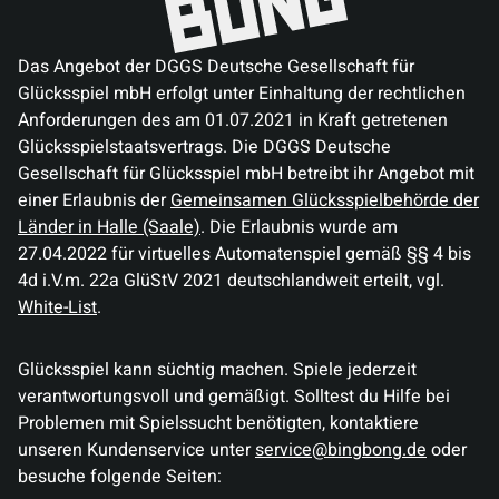
Das Angebot der DGGS Deutsche Gesellschaft für
Glücksspiel mbH erfolgt unter Einhaltung der rechtlichen
Anforderungen des am 01.07.2021 in Kraft getretenen
Glücksspielstaatsvertrags. Die DGGS Deutsche
Gesellschaft für Glücksspiel mbH betreibt ihr Angebot mit
einer Erlaubnis der
Gemeinsamen Glücksspielbehörde der
Länder in Halle (Saale)
. Die Erlaubnis wurde am
27.04.2022 für virtuelles Automatenspiel gemäß §§ 4 bis
4d i.V.m. 22a GlüStV 2021 deutschlandweit erteilt, vgl.
White-List
.
Glücksspiel kann süchtig machen. Spiele jederzeit
verantwortungsvoll und gemäßigt. Solltest du Hilfe bei
Problemen mit Spielssucht benötigten, kontaktiere
unseren Kundenservice unter
service@bingbong.de
oder
besuche folgende Seiten: