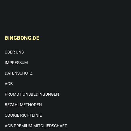
BINGBONG.DE
ÜBER UNS
IMPRESSUM
DATENSCHUTZ
AGB
PROMOTIONSBEDINGUNGEN
BEZAHLMETHODEN
COOKIE RICHTLINIE
AGB PREMIUM-MITGLIEDSCHAFT