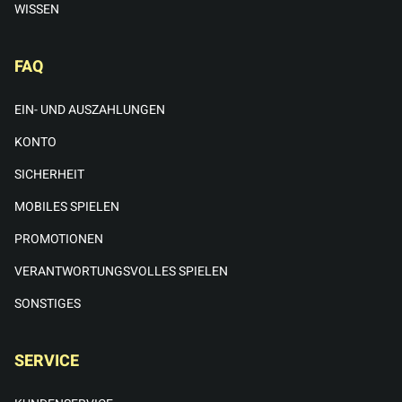
WISSEN
FAQ
EIN- UND AUSZAHLUNGEN
KONTO
SICHERHEIT
MOBILES SPIELEN
PROMOTIONEN
VERANTWORTUNGSVOLLES SPIELEN
SONSTIGES
SERVICE