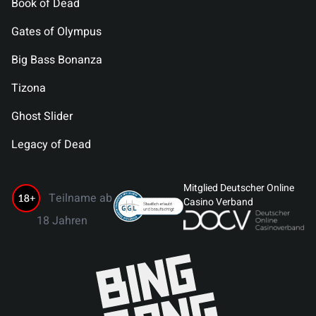
Book of Dead
Gates of Olympus
Big Bass Bonanza
Tizona
Ghost Slider
Legacy of Dead
Mitglied Deutscher Online
Teilname ab
Casino Verband
18 Jahren