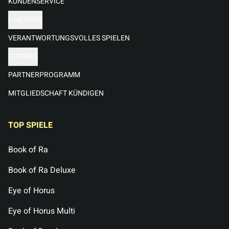
KUNDENSERVICE
LIVE CHAT
VERANTWORTUNGSVOLLES SPIELEN
COOKIES
PARTNERPROGRAMM
MITGLIEDSCHAFT KÜNDIGEN
TOP SPIELE
Book of Ra
Book of Ra Deluxe
Eye of Horus
Eye of Horus Multi