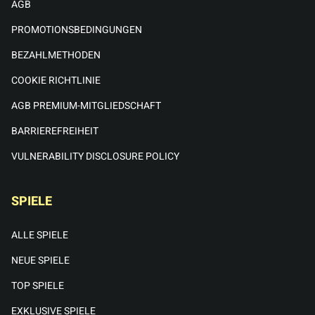
AGB
PROMOTIONSBEDINGUNGEN
BEZAHLMETHODEN
COOKIE RICHTLINIE
AGB PREMIUM-MITGLIEDSCHAFT
BARRIEREFREIHEIT
VULNERABILITY DISCLOSURE POLICY
SPIELE
ALLE SPIELE
NEUE SPIELE
TOP SPIELE
EXKLUSIVE SPIELE