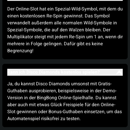
Der Online-Slot hat ein Spezial-Wild-Symbol, mit dem du
einen kostenlosen Re-Spin gewinnst. Das Symbol
verwandelt außerdem alle normalen Wild-Symbole in
Spezial-Symbole, die auf den Walzen bleiben. Der
Multiplikator steigt mit jedem Re-Spin um 1 an, wenn dir
mehrere in Folge gelingen. Dafür gibt es keine
Begrenzung!
Kann ich Disco Diamonds kostenlos spielen?
Ja, du kannst Disco Diamonds umsonst mit Gratis-
Guthaben ausprobieren, beispielsweise in der Demo-
Version in der BingBong Online-Spielhalle. Du kannst
aber auch mit etwas Glück Freispiele für den Online-
Slot gewinnen oder Bonus-Guthaben einsetzen, um das
Automatenspiel risikofrei zu testen.