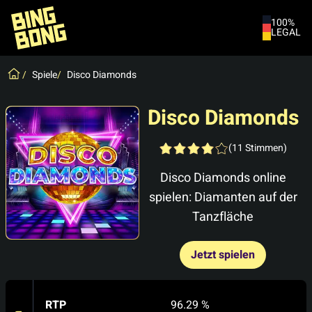
100%
LEGAL
Spiele
Spiele
Disco Diamonds
Neuigkeiten
Disco Diamonds
Live-Chat
(
11
Stimmen)
Mitgliedschaft kündigen
Disco Diamonds online
spielen: Diamanten auf der
Tanzfläche
Jetzt spielen
RTP
96.29
%