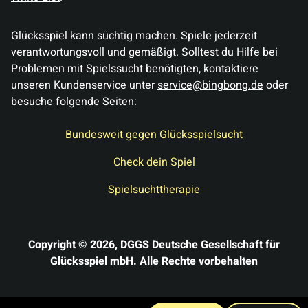
Glücksspiel kann süchtig machen. Spiele jederzeit
verantwortungsvoll und gemäßigt. Solltest du Hilfe bei
Problemen mit Spielssucht benötigten, kontaktiere
unseren Kundenservice unter
service@bingbong.de
oder
besuche folgende Seiten:
Bundesweit gegen Glücksspielsucht
Check dein Spiel
Spielsuchttherapie
Copyright ©
2026
, DGGS Deutsche Gesellschaft für
Glücksspiel mbH. Alle Rechte vorbehalten