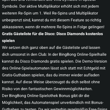
Symbole. Der aktive Multiplikator erhöht sich mit jedem
weiteren Re-Spin um 1. Weil Re-Spins und Multiplikator
unbegrenzt sind, kannst du mit diesem Feature so richtig
abkassieren, wenn dir mehrere Re-Spins in Folge gelingen!
Gratis Gästeliste für die Disco: Disco Diamonds kostenlos
spielen
Wir setzen dich ganz oben auf die Gästeliste und lassen
dich umsonst in den Club: In der BingBong Online-Spielhalle
kannst du Disco Diamonds gratis spielen. Die Demo-Version
des Online-Spielautomaten lässt sich statt mit Echtgeld mit
Gratis-Guthaben spielen, das du immer wieder aufladen
kannst. Auf diese Weise überzeugst du dich selbst ohne
Risiko von den fantastischen Gewinnmöglichkeiten.
Der BingBong
Online-Spielothek Bonus
gibt dir die
Möglichkeit, das Automatenspiel unverbindlich mit Bonus-
Guthaben zu testen. Da wir weiterhin regelmäßig Free-Spins