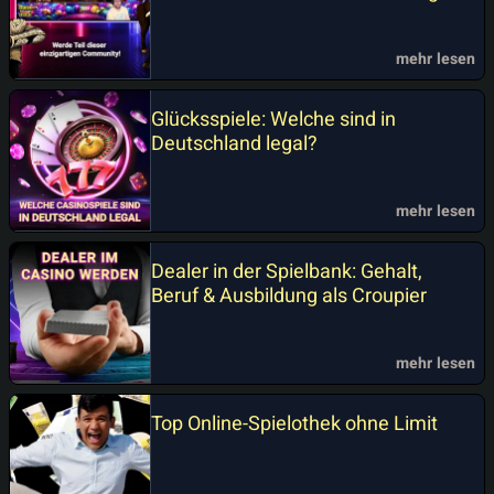
mehr lesen
Glücksspiele: Welche sind in
Deutschland legal?
mehr lesen
Dealer in der Spielbank: Gehalt,
Beruf & Ausbildung als Croupier
mehr lesen
Top Online-Spielothek ohne Limit