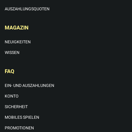
AUSZAHLUNGSQUOTEN
MAGAZIN
NEUIGKEITEN
WISSEN
FAQ
EIN- UND AUSZAHLUNGEN
KONTO
SICHERHEIT
MOBILES SPIELEN
PROMOTIONEN