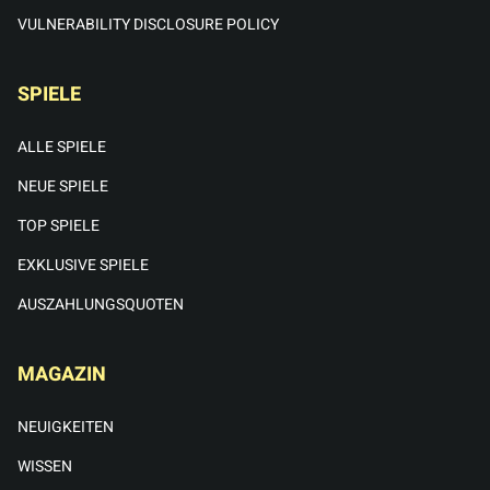
VULNERABILITY DISCLOSURE POLICY
SPIELE
ALLE SPIELE
NEUE SPIELE
TOP SPIELE
EXKLUSIVE SPIELE
AUSZAHLUNGSQUOTEN
MAGAZIN
NEUIGKEITEN
WISSEN