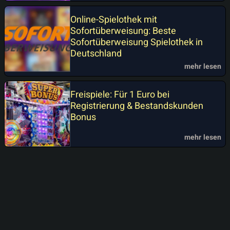
Online-Spielothek mit
Sofortüberweisung: Beste
Sofortüberweisung Spielothek in
Deutschland
mehr lesen
Freispiele: Für 1 Euro bei
Registrierung & Bestandskunden
Bonus
mehr lesen