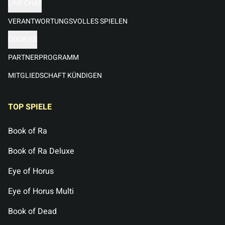
LIVE CHAT
VERANTWORTUNGSVOLLES SPIELEN
COOKIES
PARTNERPROGRAMM
MITGLIEDSCHAFT KÜNDIGEN
TOP SPIELE
Book of Ra
Book of Ra Deluxe
Eye of Horus
Eye of Horus Multi
Book of Dead