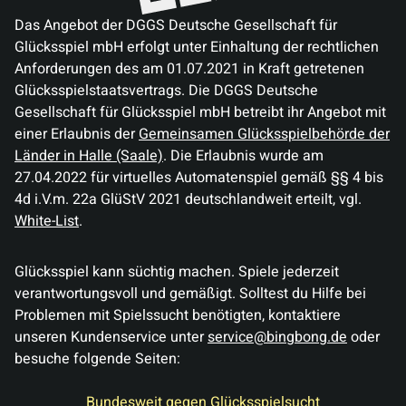
Das Angebot der DGGS Deutsche Gesellschaft für
Glücksspiel mbH erfolgt unter Einhaltung der rechtlichen
Anforderungen des am 01.07.2021 in Kraft getretenen
Glücksspielstaatsvertrags. Die DGGS Deutsche
Gesellschaft für Glücksspiel mbH betreibt ihr Angebot mit
einer Erlaubnis der
Gemeinsamen Glücksspielbehörde der
Länder in Halle (Saale)
. Die Erlaubnis wurde am
27.04.2022 für virtuelles Automatenspiel gemäß §§ 4 bis
4d i.V.m. 22a GlüStV 2021 deutschlandweit erteilt, vgl.
White-List
.
Glücksspiel kann süchtig machen. Spiele jederzeit
verantwortungsvoll und gemäßigt. Solltest du Hilfe bei
Problemen mit Spielssucht benötigten, kontaktiere
unseren Kundenservice unter
service@bingbong.de
oder
besuche folgende Seiten:
Bundesweit gegen Glücksspielsucht