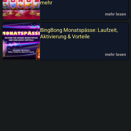
mehr
mehr lesen
BingBong Monatspässe: Laufzeit,
Aktivierung & Vorteile
mehr lesen