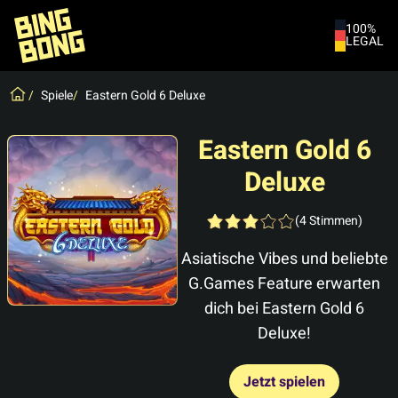
100%
LEGAL
Spiele
Spiele
Eastern Gold 6 Deluxe
Neuigkeiten
Eastern Gold 6
Live-Chat
Deluxe
Mitgliedschaft kündigen
(
4
Stimmen)
Asiatische Vibes und beliebte
G.Games Feature erwarten
dich bei Eastern Gold 6
Deluxe!
Jetzt spielen