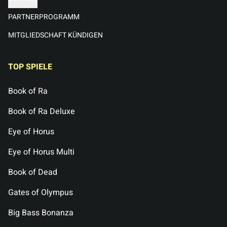
PARTNERPROGRAMM
MITGLIEDSCHAFT KÜNDIGEN
TOP SPIELE
Book of Ra
Book of Ra Deluxe
Eye of Horus
Eye of Horus Multi
Book of Dead
Gates of Olympus
Big Bass Bonanza