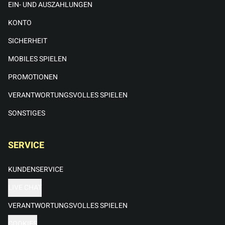
EIN- UND AUSZAHLUNGEN
KONTO
SICHERHEIT
MOBILES SPIELEN
PROMOTIONEN
VERANTWORTUNGSVOLLES SPIELEN
SONSTIGES
SERVICE
KUNDENSERVICE
LIVE CHAT
VERANTWORTUNGSVOLLES SPIELEN
COOKIES