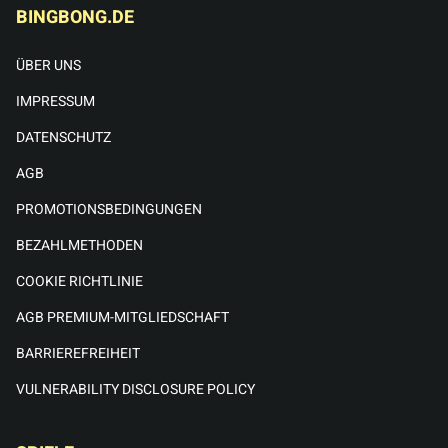
BINGBONG.DE
ÜBER UNS
IMPRESSUM
DATENSCHUTZ
AGB
PROMOTIONSBEDINGUNGEN
BEZAHLMETHODEN
COOKIE RICHTLINIE
AGB PREMIUM-MITGLIEDSCHAFT
BARRIEREFREIHEIT
VULNERABILITY DISCLOSURE POLICY