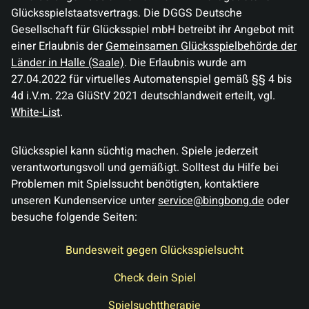
Glücksspielstaatsvertrags. Die DGGS Deutsche
Gesellschaft für Glücksspiel mbH betreibt ihr Angebot mit
einer Erlaubnis der
Gemeinsamen Glücksspielbehörde der
Länder in Halle (Saale)
. Die Erlaubnis wurde am
27.04.2022 für virtuelles Automatenspiel gemäß §§ 4 bis
4d i.V.m. 22a GlüStV 2021 deutschlandweit erteilt, vgl.
White-List
.
Glücksspiel kann süchtig machen. Spiele jederzeit
verantwortungsvoll und gemäßigt. Solltest du Hilfe bei
Problemen mit Spielssucht benötigten, kontaktiere
unseren Kundenservice unter
service@bingbong.de
oder
besuche folgende Seiten:
Bundesweit gegen Glücksspielsucht
Check dein Spiel
Spielsuchttherapie