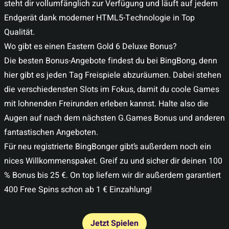
steht dir vollumfänglich zur Verfügung und läuft auf jedem
Endgerät dank moderner HTML5-Technologie in Top
Qualität.
Wo gibt es einen Eastern Gold 6 Deluxe Bonus?
Die besten Bonus-Angebote findest du bei
BingBong
, denn
hier gibt es jeden Tag Freispiele abzuräumen. Dabei stehen
die verschiedensten Slots im Fokus, damit du coole Games
mit lohnenden Freirunden erleben kannst. Halte also die
Augen auf nach dem nächsten G.Games Bonus und anderen
fantastischen Angeboten.
Für neu registrierte BingBonger gibt’s außerdem noch ein
nices Willkommenspaket. Greif zu und sicher dir deinen 100
% Bonus bis 25 €. On top liefern wir dir außerdem garantiert
400 Free Spins schon ab 1 € Einzahlung!
Jetzt Spielen