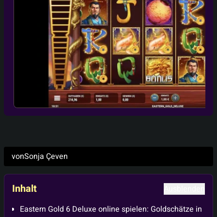
Vorschau wird geladen
von
Sonja Çeven
Inhalt
Ausblenden
Eastern Gold 6 Deluxe online spielen: Goldschätze in