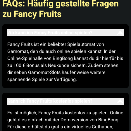
FAQs:
Häufig gestellte Fragen
zu Fancy Fruits
Wo kann ich Fancy Fruits online spielen?
Fancy Fruits ist ein beliebter Spielautomat von
Gamomat, den du auch online spielen kannst. In der
Online-Spielhalle von BingBong kannst du dir hierfür bis
zu 100 € Bonus als Neukunde sichern. Zudem stehen
dir neben Gamomat-Slots haufenweise weitere
spannende Spiele zur Verfügung.
Kann ich Fancy Fruits kostenlos spielen?
Es ist möglich, Fancy Fruits kostenlos zu spielen. Online
geht dies einfach mit der Demoversion von BingBong.
Für diese erhältst du gratis ein virtuelles Guthaben,