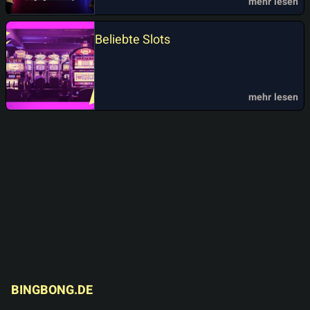
mehr lesen
Beliebte Slots
mehr lesen
BINGBONG.DE