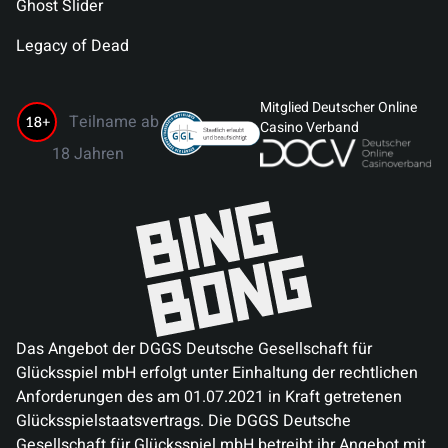
Ghost Slider
Legacy of Dead
Mitglied Deutscher Online
Teilname ab
Casino Verband
18 Jahren
Das Angebot der DGGS Deutsche Gesellschaft für
Glücksspiel mbH erfolgt unter Einhaltung der rechtlichen
Anforderungen des am 01.07.2021 in Kraft getretenen
Glücksspielstaatsvertrags. Die DGGS Deutsche
Gesellschaft für Glücksspiel mbH betreibt ihr Angebot mit