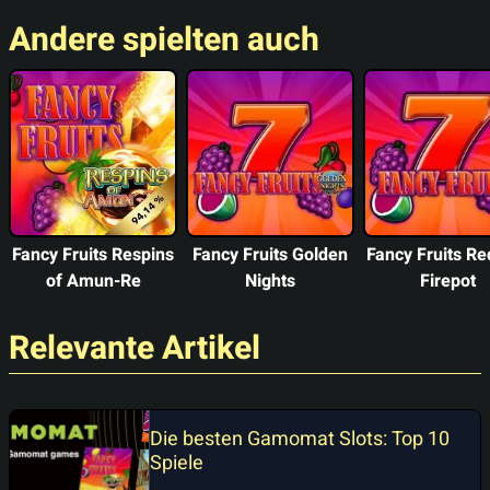
Andere spielten auch
Fancy Fruits Respins
Fancy Fruits Golden
Fancy Fruits Re
of Amun-Re
Nights
Firepot
Relevante Artikel
Die besten Gamomat Slots: Top 10
Spiele