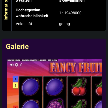
Informationen
5
Walzen
5
Gewinnlinien
Höchstgewinn-
1 :
19498000
wahrscheinlichkeit
Volatilität
gering
Galerie
Vorschau wird geladen