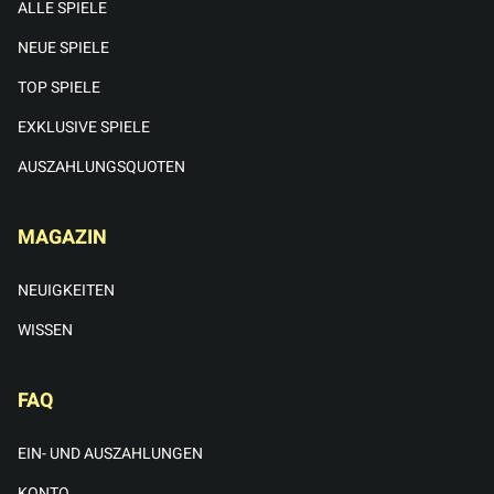
ALLE SPIELE
NEUE SPIELE
TOP SPIELE
EXKLUSIVE SPIELE
AUSZAHLUNGSQUOTEN
MAGAZIN
NEUIGKEITEN
WISSEN
FAQ
EIN- UND AUSZAHLUNGEN
KONTO