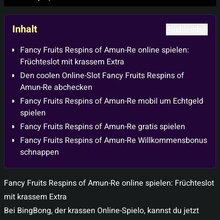
Inhalt
Ausblenden
Fancy Fruits Respins of Amun-Re online spielen:
Früchteslot mit krassem Extra
Den coolen Online-Slot Fancy Fruits Respins of
Amun-Re abchecken
Fancy Fruits Respins of Amun-Re mobil um Echtgeld
spielen
Fancy Fruits Respins of Amun-Re gratis spielen
Fancy Fruits Respins of Amun-Re Willkommensbonus
schnappen
Fancy Fruits Respins of Amun-Re online spielen: Früchteslot
mit krassem Extra
Bei BingBong, der krassen Online-Spielo, kannst du jetzt