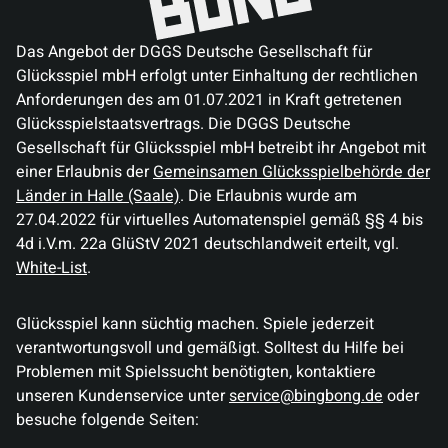
Das Angebot der DGGS Deutsche Gesellschaft für
Glücksspiel mbH erfolgt unter Einhaltung der rechtlichen
Anforderungen des am 01.07.2021 in Kraft getretenen
Glücksspielstaatsvertrags. Die DGGS Deutsche
Gesellschaft für Glücksspiel mbH betreibt ihr Angebot mit
einer Erlaubnis der
Gemeinsamen Glücksspielbehörde der
Länder in Halle (Saale)
. Die Erlaubnis wurde am
27.04.2022 für virtuelles Automatenspiel gemäß §§ 4 bis
4d i.V.m. 22a GlüStV 2021 deutschlandweit erteilt, vgl.
White-List
.
Glücksspiel kann süchtig machen. Spiele jederzeit
verantwortungsvoll und gemäßigt. Solltest du Hilfe bei
Problemen mit Spielssucht benötigten, kontaktiere
unseren Kundenservice unter
service@bingbong.de
oder
besuche folgende Seiten: