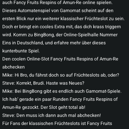
auch Fancy Fruits Respins of Amun-Re online spielen.
Dieses Automatenspiel von Gamomat scheint auf den
ersten Blick nur ein weiterer klassischer Früchteslot zu sein.
Doch er bringt ein cooles Extra mit, das dich krass triggern
wird. Komm zu BingBong, der
Online-Spielhalle Nummer
Eins in Deutschland
, und erfahre mehr über dieses
kunterbunte Spiel.
Den coolen Online-Slot Fancy Fruits Respins of Amun-Re
abchecken
Mike: Hi Bro, du fährst doch so auf Früchteslots ab, oder?
Steve: Korrekt, Brudi. Haste was Neues?
Mike: Bei BingBong gibt es endlich auch Gamomat-Spiele.
Ich hab‘ gerade ein paar Runden Fancy Fruits Respins of
Amun-Re gezockt. Der Slot geht total ab!
Steve: Den muss ich dann auch mal abchecken!
Für Fans der klassischen Früchteslots ist Fancy Fruits