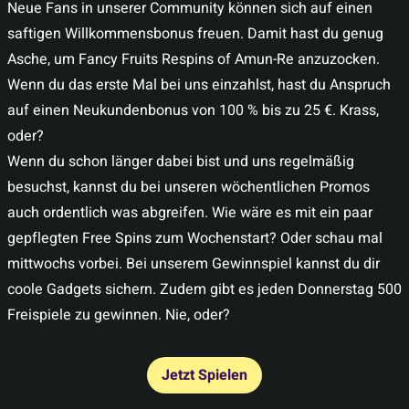
Neue Fans in unserer Community können sich auf einen
saftigen
Willkommensbonus
freuen. Damit hast du genug
Asche, um Fancy Fruits Respins of Amun-Re anzuzocken.
Wenn du das erste Mal bei uns einzahlst, hast du Anspruch
auf einen Neukundenbonus von 100 % bis zu 25 €. Krass,
oder?
Wenn du schon länger dabei bist und uns regelmäßig
besuchst, kannst du bei unseren wöchentlichen Promos
auch ordentlich was abgreifen. Wie wäre es mit ein paar
gepflegten Free Spins zum Wochenstart? Oder schau mal
mittwochs vorbei. Bei unserem Gewinnspiel kannst du dir
coole Gadgets sichern. Zudem gibt es jeden Donnerstag 500
Freispiele zu gewinnen. Nie, oder?
Jetzt Spielen