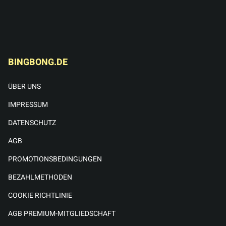
BINGBONG.DE
ÜBER UNS
IMPRESSUM
DATENSCHUTZ
AGB
PROMOTIONSBEDINGUNGEN
BEZAHLMETHODEN
COOKIE RICHTLINIE
AGB PREMIUM-MITGLIEDSCHAFT