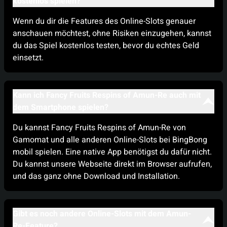
kostenlos spielen?
Wenn du dir die Features des Online-Slots genauer
anschauen möchtest, ohne Risiken einzugehen, kannst
du das Spiel kostenlos testen, bevor du echtes Geld
einsetzt.
Kann ich Fancy Fruits Respins of Amun-Re auch mit
dem Smartphone spielen?
Du kannst Fancy Fruits Respins of Amun-Re von
Gamomat und alle anderen Online-Slots bei BingBong
mobil spielen. Eine native App benötigst du dafür nicht.
Du kannst unsere Webseite direkt im Browser aufrufen,
und das ganz ohne Download und Installation.
Gibt es noch andere Online-Slots mit dem Amun-
Re-Feature?