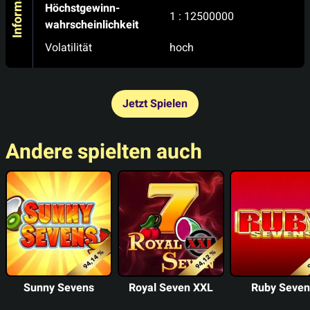
Höchstgewinn-
1 :
12500000
wahrscheinlichkeit
Volatilität
hoch
Jetzt Spielen
Andere spielten auch
Sunny Sevens
Royal Seven XXL
Ruby Seven