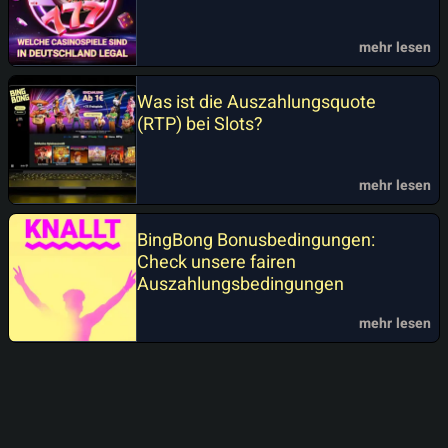
mehr lesen
Was ist die Auszahlungsquote
(RTP) bei Slots?
mehr lesen
BingBong Bonusbedingungen:
Check unsere fairen
Auszahlungsbedingungen
mehr lesen