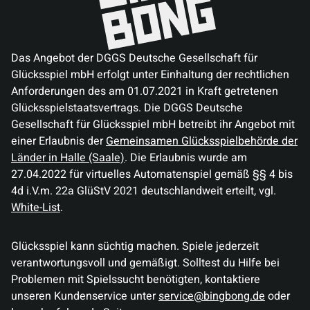
Das Angebot der DGGS Deutsche Gesellschaft für
Glücksspiel mbH erfolgt unter Einhaltung der rechtlichen
Anforderungen des am 01.07.2021 in Kraft getretenen
Glücksspielstaatsvertrags. Die DGGS Deutsche
Gesellschaft für Glücksspiel mbH betreibt ihr Angebot mit
einer Erlaubnis der
Gemeinsamen Glücksspielbehörde der
Länder in Halle (Saale)
. Die Erlaubnis wurde am
27.04.2022 für virtuelles Automatenspiel gemäß §§ 4 bis
4d i.V.m. 22a GlüStV 2021 deutschlandweit erteilt, vgl.
White-List
.
Glücksspiel kann süchtig machen. Spiele jederzeit
verantwortungsvoll und gemäßigt. Solltest du Hilfe bei
Problemen mit Spielssucht benötigten, kontaktiere
unseren Kundenservice unter
service@bingbong.de
oder