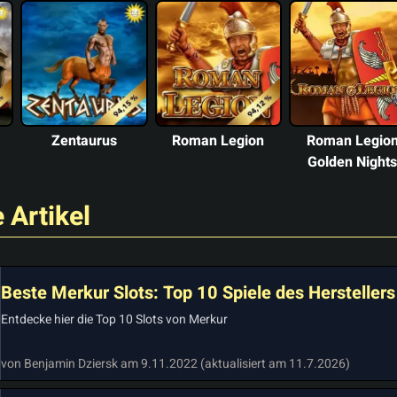
Zentaurus
Roman Legion
Roman Legio
Golden Night
 Artikel
Beste Merkur Slots: Top 10 Spiele des Herstellers
Entdecke hier die Top 10 Slots von Merkur
von
Benjamin Dziersk
am
9.11.2022
(aktualisiert am
11.7.2026
)