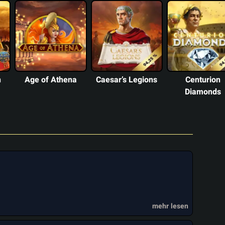
n
Age of Athena
Caesar’s Legions
Centurion
s
Diamonds
mehr lesen