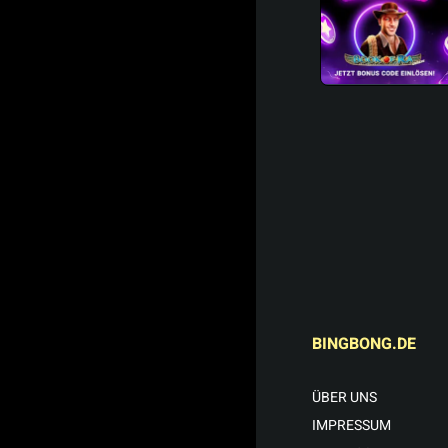
BINGBONG.DE
ÜBER UNS
IMPRESSUM