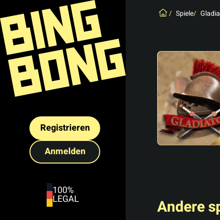
Spiele
Gladia
Spiele
Neuigkeit
Live-Chat
Registrieren
Mitglieds
Anmelden
100%
LEGAL
Andere sp