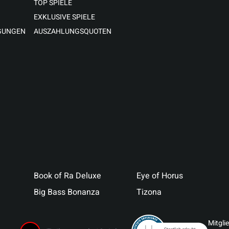
TOP SPIELE
EXKLUSIVE SPIELE
GUNGEN
AUSZAHLUNGSQUOTEN
Book of Ra Deluxe
Eye of Horus
Big Bass Bonanza
Tizona
Mitgli