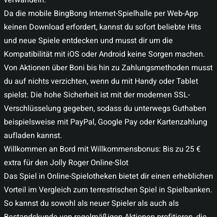
verwandeln.
Da die mobile BingBong Internet-Spielhalle per Web-App
keinen Download erfordert, kannst du sofort beliebte Hits
und
neue Spiele
entdecken und musst dir um die
Kompatibilität mit iOS oder Android keine Sorgen machen.
Von Aktionen über Boni bis hin zu
Zahlungsmethoden
musst
du auf nichts verzichten, wenn du mit Handy oder Tablet
spielst. Die hohe
Sicherheit
ist mit der modernen SSL-
Verschlüsselung gegeben, sodass du unterwegs Guthaben
beispielsweise mit
PayPal
, Google Pay oder Kartenzahlung
aufladen kannst.
Willkommen an Bord mit Willkommensbonus: Bis zu 25 €
extra für den Jolly Roger Online-Slot
Das Spiel in Online-Spielotheken bietet dir einen erheblichen
Vorteil im Vergleich zum terrestrischen Spiel in Spielbanken.
So kannst du sowohl als neuer Spieler als auch als