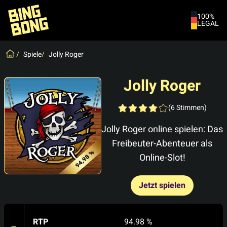
100%
LEGAL
Spiele
Spiele
Jolly Roger
Neuigkeiten
Jolly Roger
Live-Chat
(
6
Stimmen)
Mitgliedschaft kündigen
Jolly Roger online spielen: Das
Freibeuter-Abenteuer als
Online-Slot!
Jetzt spielen
RTP
94.98
%