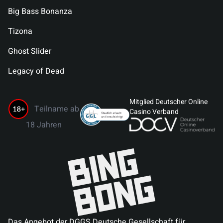
Big Bass Bonanza
Tizona
Ghost Slider
Legacy of Dead
Mitglied Deutscher Online
Teilname ab
Casino Verband
18 Jahren
Das Angebot der DGGS Deutsche Gesellschaft für