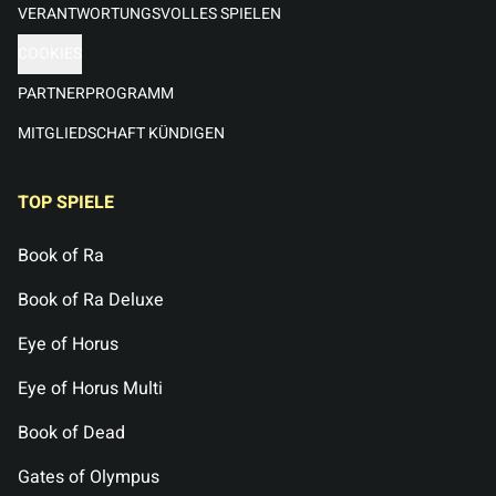
VERANTWORTUNGSVOLLES SPIELEN
COOKIES
PARTNERPROGRAMM
MITGLIEDSCHAFT KÜNDIGEN
TOP SPIELE
Book of Ra
Book of Ra Deluxe
Eye of Horus
Eye of Horus Multi
Book of Dead
Gates of Olympus