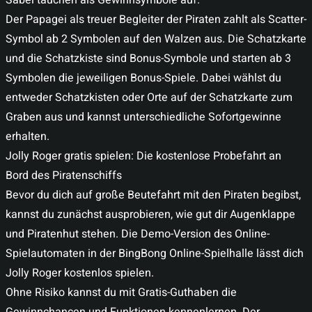
Säbel tauchen als Gewinnsymbole auf.
Der Papagei als treuer Begleiter der Piraten zahlt als Scatter-
Symbol ab 2 Symbolen auf den Walzen aus. Die Schatzkarte
und die Schatzkiste sind Bonus-Symbole und starten ab 3
Symbolen die jeweiligen Bonus-Spiele. Dabei wählst du
entweder Schatzkisten oder Orte auf der Schatzkarte zum
Graben aus und kannst unterschiedliche Sofortgewinne
erhalten.
Jolly Roger gratis spielen: Die kostenlose Probefahrt an
Bord des Piratenschiffs
Bevor du dich auf große Beutefahrt mit den Piraten begibst,
kannst du zunächst ausprobieren, wie gut dir Augenklappe
und Piratenhut stehen. Die Demo-Version des Online-
Spielautomaten in der BingBong Online-Spielhalle lässt dich
Jolly Roger kostenlos spielen.
Ohne Risiko kannst du mit Gratis-Guthaben die