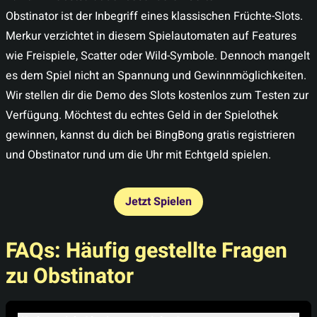
Obstinator ist der Inbegriff eines klassischen Früchte-Slots.
Merkur verzichtet in diesem Spielautomaten auf Features
wie Freispiele, Scatter oder Wild-Symbole. Dennoch mangelt
es dem Spiel nicht an Spannung und Gewinnmöglichkeiten.
Wir stellen dir die Demo des Slots kostenlos zum Testen zur
Verfügung. Möchtest du echtes Geld in der Spielothek
gewinnen, kannst du dich bei
BingBong
gratis registrieren
und Obstinator rund um die Uhr mit Echtgeld spielen.
Jetzt Spielen
FAQs:
Häufig gestellte Fragen
zu Obstinator