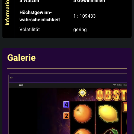
Informationen
5
Walzen
5
Gewinnlinien
Höchstgewinn-
1 :
109433
wahrscheinlichkeit
Volatilität
gering
Galerie
Vorschau w