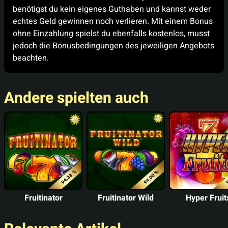
benötigst du kein eigenes Guthaben und kannst weder
echtes Geld gewinnen noch verlieren. Mit einem Bonus
ohne Einzahlung spielst du ebenfalls kostenlos, musst
jedoch die Bonusbedingungen des jeweiligen Angebots
beachten.
Andere spielten auch
Fruitinator
Fruitinator Wild
Hyper Fruit