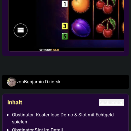
von
Benjamin Dziersk
Inhalt
Ausblenden
Obstinator: Kostenlose Demo & Slot mit Echtgeld
spielen
Obstinator Slot im Detail