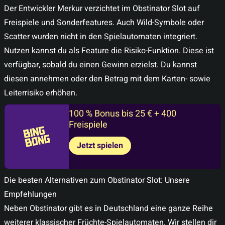
Der Entwickler Merkur verzichtet im Obstinator Slot auf
Freispiele und Sonderfeatures. Auch Wild-Symbole oder
Scatter wurden nicht in den Spielautomaten integriert.
Nutzen kannst du als Feature die Risiko-Funktion. Diese ist
verfügbar, sobald du einen Gewinn erzielst. Du kannst
diesen annehmen oder den Betrag mit dem Karten- sowie
Leiterrisiko erhöhen.
100 % Bonus bis 25 € + 400
Freispiele
Jetzt spielen
Die besten Alternativen zum Obstinator Slot: Unsere
Empfehlungen
Neben Obstinator gibt es in Deutschland eine ganze Reihe
weiterer klassischer Früchte-Spielautomaten. Wir stellen dir