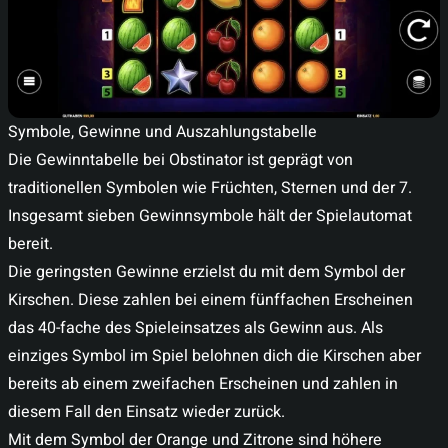
Symbole, Gewinne und Auszahlungstabelle
Die Gewinntabelle bei Obstinator ist geprägt von
traditionellen Symbolen wie Früchten, Sternen und der 7.
Insgesamt sieben Gewinnsymbole hält der Spielautomat
bereit.
Die geringsten Gewinne erzielst du mit dem Symbol der
Kirschen. Diese zahlen bei einem fünffachen Erscheinen
das 40-fache des Spieleinsatzes als Gewinn aus. Als
einziges Symbol im Spiel belohnen dich die Kirschen aber
bereits ab einem zweifachen Erscheinen und zahlen in
diesem Fall den Einsatz wieder zurück.
Mit dem Symbol der Orange und Zitrone sind höhere