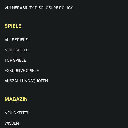
VULNERABILITY DISCLOSURE POLICY
SPIELE
ALLE SPIELE
NEUE SPIELE
TOP SPIELE
EXKLUSIVE SPIELE
AUSZAHLUNGSQUOTEN
MAGAZIN
NEUIGKEITEN
WISSEN