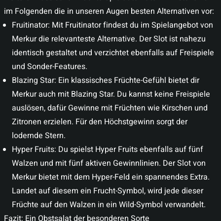
im Folgenden die in unseren Augen besten Alternativen vor:
Fruitinator: Mit
Fruitinator
findest du im Spielangebot von
Merkur die relevanteste Alternative. Der Slot ist nahezu
identisch gestaltet und verzichtet ebenfalls auf Freispiele
und Sonder-Features.
Blazing Star: Ein klassisches Früchte-Gefühl bietet dir
Merkur auch mit
Blazing Star
. Du kannst keine Freispiele
auslösen, dafür Gewinne mit Früchten wie Kirschen und
Zitronen erzielen. Für den Höchstgewinn sorgt der
lodernde Stern.
Hyper Fruits: Du spielst
Hyper Fruits
ebenfalls auf fünf
Walzen und mit fünf aktiven Gewinnlinien. Der Slot von
Merkur bietet mit dem Hyper-Feld ein spannendes Extra.
Landet auf diesem ein Frucht-Symbol, wird jede dieser
Früchte auf den Walzen in ein Wild-Symbol verwandelt.
Fazit: Ein Obstsalat der besonderen Sorte