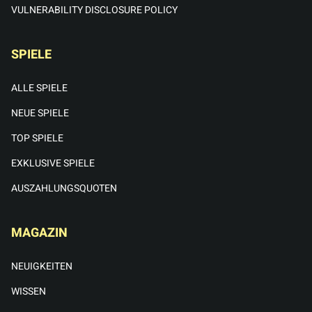
VULNERABILITY DISCLOSURE POLICY
SPIELE
ALLE SPIELE
NEUE SPIELE
TOP SPIELE
EXKLUSIVE SPIELE
AUSZAHLUNGSQUOTEN
MAGAZIN
NEUIGKEITEN
WISSEN