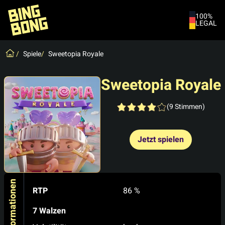
100%
LEGAL
Spiele
Spiele
Sweetopia Royale
Neuigkeiten
Sweetopia Royale
Live-Chat
(
9
Stimmen)
Mitgliedschaft kündigen
Jetzt spielen
Informationen
RTP
86
%
7
Walzen