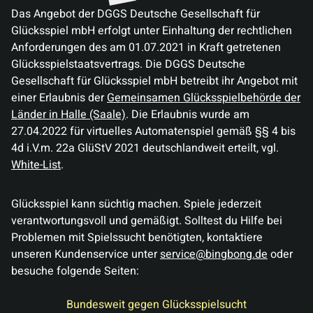
Das Angebot der DGGS Deutsche Gesellschaft für
Glücksspiel mbH erfolgt unter Einhaltung der rechtlichen
Anforderungen des am 01.07.2021 in Kraft getretenen
Glücksspielstaatsvertrags. Die DGGS Deutsche
Gesellschaft für Glücksspiel mbH betreibt ihr Angebot mit
einer Erlaubnis der
Gemeinsamen Glücksspielbehörde der
Länder in Halle (Saale)
. Die Erlaubnis wurde am
27.04.2022 für virtuelles Automatenspiel gemäß §§ 4 bis
4d i.V.m. 22a GlüStV 2021 deutschlandweit erteilt, vgl.
White-List
.
Glücksspiel kann süchtig machen. Spiele jederzeit
verantwortungsvoll und gemäßigt. Solltest du Hilfe bei
Problemen mit Spielssucht benötigten, kontaktiere
unseren Kundenservice unter
service@bingbong.de
oder
besuche folgende Seiten:
Bundesweit gegen Glücksspielsucht