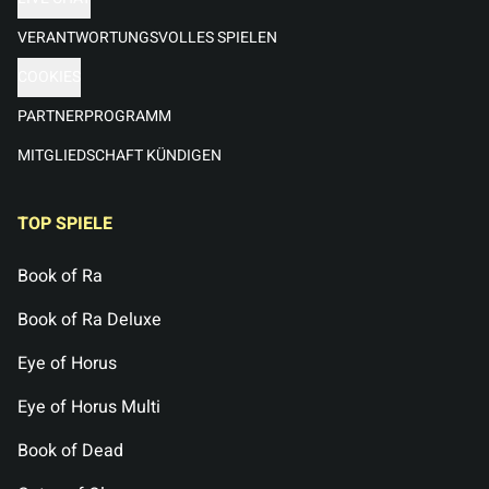
VERANTWORTUNGSVOLLES SPIELEN
COOKIES
PARTNERPROGRAMM
MITGLIEDSCHAFT KÜNDIGEN
TOP SPIELE
Book of Ra
Book of Ra Deluxe
Eye of Horus
Eye of Horus Multi
Book of Dead