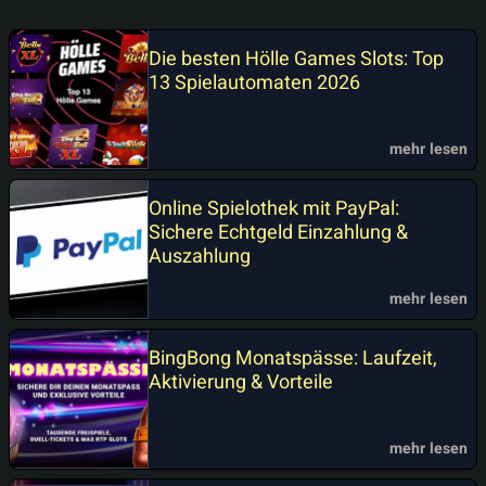
Die besten Hölle Games Slots: Top
13 Spielautomaten 2026
mehr lesen
Online Spielothek mit PayPal:
Sichere Echtgeld Einzahlung &
Auszahlung
mehr lesen
BingBong Monatspässe: Laufzeit,
Aktivierung & Vorteile
mehr lesen