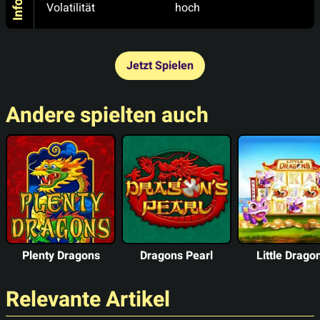
Volatilität
hoch
Jetzt Spielen
Andere spielten auch
Plenty Dragons
Dragons Pearl
Little Drago
Relevante Artikel