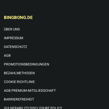
BINGBONG.DE
ÜBER UNS
IMPRESSUM
DATENSCHUTZ
AGB
PROMOTIONSBEDINGUNGEN
BEZAHLMETHODEN
COOKIE RICHTLINIE
AGB PREMIUM-MITGLIEDSCHAFT
BARRIEREFREIHEIT
VULNERABILITY DISCLOSURE POLICY