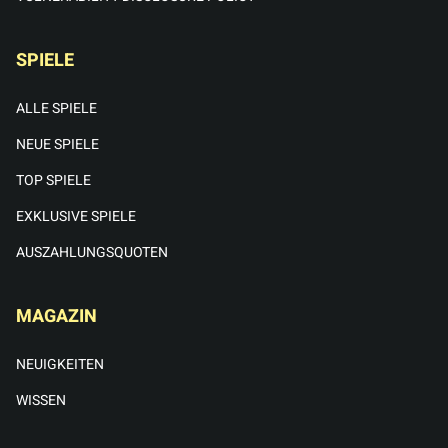
SPIELE
ALLE SPIELE
NEUE SPIELE
TOP SPIELE
EXKLUSIVE SPIELE
AUSZAHLUNGSQUOTEN
MAGAZIN
NEUIGKEITEN
WISSEN