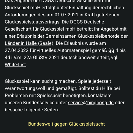
Das Angebot der DGGS Deutsche Gesellschaft für
Glücksspiel mbH erfolgt unter Einhaltung der rechtlichen
Anforderungen des am 01.07.2021 in Kraft getretenen
Glücksspielstaatsvertrags. Die DGGS Deutsche
Gesellschaft für Glücksspiel mbH betreibt ihr Angebot mit
einer Erlaubnis der
Gemeinsamen Glücksspielbehörde der
Länder in Halle (Saale)
. Die Erlaubnis wurde am
27.04.2022 für virtuelles Automatenspiel gemäß §§ 4 bis
4d i.V.m. 22a GlüStV 2021 deutschlandweit erteilt, vgl.
White-List
.
Glücksspiel kann süchtig machen. Spiele jederzeit
verantwortungsvoll und gemäßigt. Solltest du Hilfe bei
Problemen mit Spielssucht benötigten, kontaktiere
unseren Kundenservice unter
service@bingbong.de
oder
besuche folgende Seiten:
Bundesweit gegen Glücksspielsucht