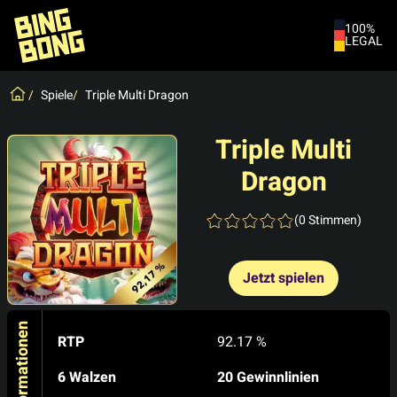
100%
LEGAL
Spiele
Spiele
Triple Multi Dragon
Neuigkeiten
Triple Multi
Live-Chat
Dragon
Mitgliedschaft kündigen
(
0
Stimmen)
Jetzt spielen
Informationen
RTP
92.17
%
6
Walzen
20
Gewinnlinien