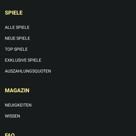
SPIELE
ALLE SPIELE
NEUE SPIELE
TOP SPIELE
EXKLUSIVE SPIELE
AUSZAHLUNGSQUOTEN
MAGAZIN
NEUIGKEITEN
WISSEN
FAQ