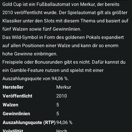
Gold Cup
ist ein Fußballautomat von
Merkur
, der bereits
2010 veröffentlicht wurde. Der Spielautomat gilt als größter
Klassiker unter den Slots mit diesem Thema und basiert auf
fünf Walzen sowie fünf Gewinnlinien.
Das Wild-Symbol in Form des goldenen Pokals expandiert
auf allen Positionen einer Walze und kann dir so enorm
hohe Gewinne einbringen.
Freispiele oder Bonusrunden gibt es nicht. Dafür kannst du
ein
Gamble-Feature
nutzen und spielst mit einer
Auszahlungsquote von 94,06 %.
Hersteller
Merkur
Veröffentlicht
2010
Walzen
5
Gewinnlinien
5
Auszahlungsquote (RTP)
94,06 %
Volatilität
Hoch