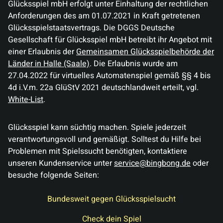
Glücksspiel mbH erfolgt unter Einhaltung der rechtlichen
Anforderungen des am 01.07.2021 in Kraft getretenen
Glücksspielstaatsvertrags. Die DGGS Deutsche
Gesellschaft für Glücksspiel mbH betreibt ihr Angebot mit
einer Erlaubnis der
Gemeinsamen Glücksspielbehörde der
Länder in Halle (Saale)
. Die Erlaubnis wurde am
27.04.2022 für virtuelles Automatenspiel gemäß §§ 4 bis
4d i.V.m. 22a GlüStV 2021 deutschlandweit erteilt, vgl.
White-List
.
Glücksspiel kann süchtig machen. Spiele jederzeit
verantwortungsvoll und gemäßigt. Solltest du Hilfe bei
Problemen mit Spielssucht benötigten, kontaktiere
unseren Kundenservice unter
service@bingbong.de
oder
besuche folgende Seiten:
Bundesweit gegen Glücksspielsucht
Check dein Spiel