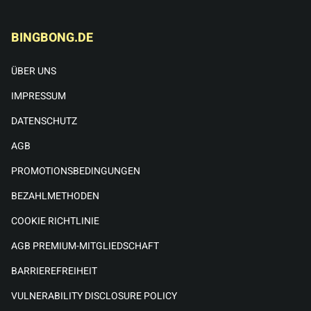
BINGBONG.DE
ÜBER UNS
IMPRESSUM
DATENSCHUTZ
AGB
PROMOTIONSBEDINGUNGEN
BEZAHLMETHODEN
COOKIE RICHTLINIE
AGB PREMIUM-MITGLIEDSCHAFT
BARRIEREFREIHEIT
VULNERABILITY DISCLOSURE POLICY