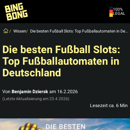
100%
LEGAL
Spiele
Wissen
Die besten Fußball Slots: Top Fußballautomaten in Deutschland
Neuigkeiten
Die besten Fußball Slots:
Live-Chat
Top Fußballautomaten in
Mitgliedschaft kündigen
Deutschland
Von
Benjamin Dziersk
am
16.2.2026
(Letzte Aktualisierung am
23.4.2026
)
Lesezeit ca.
6
Min