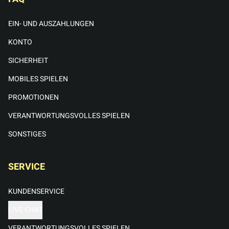
EIN- UND AUSZAHLUNGEN
KONTO
SICHERHEIT
MOBILES SPIELEN
PROMOTIONEN
VERANTWORTUNGSVOLLES SPIELEN
SONSTIGES
SERVICE
KUNDENSERVICE
LIVE CHAT
VERANTWORTUNGSVOLLES SPIELEN