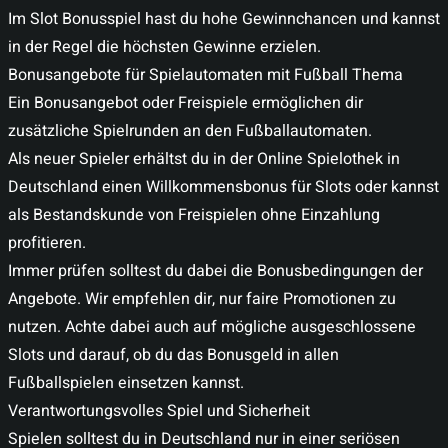
Im Slot Bonusspiel hast du hohe Gewinnchancen und kannst
in der Regel die höchsten Gewinne erzielen.
Bonusangebote für Spielautomaten mit Fußball Thema
Ein Bonusangebot oder Freispiele ermöglichen dir
zusätzliche Spielrunden an den Fußballautomaten.
Als neuer Spieler erhältst du in der
Online Spielothek in
Deutschland
einen Willkommensbonus für Slots oder kannst
als Bestandskunde von Freispielen ohne Einzahlung
profitieren.
Immer prüfen solltest du dabei die Bonusbedingungen der
Angebote. Wir empfehlen dir, nur faire Promotionen zu
nutzen. Achte dabei auch auf mögliche ausgeschlossene
Slots und darauf, ob du das Bonusgeld in allen
Fußballspielen einsetzen kannst.
Verantwortungsvolles Spiel und Sicherheit
Spielen solltest du in Deutschland nur in einer seriösen