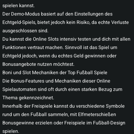
spielen kannst.
Der Demo-Modus basiert auf den Einstellungen des
Echtgeld-Spiels, bietet jedoch kein Risiko, da echte Verluste
ausgeschlossen sind.
Du kannst die
Online Slots
intensiv testen und dich mit allen
Funktionen vertraut machen. Sinnvoll ist das Spiel um
Echtgeld jedoch, wenn du echtes Geld gewinnen oder
Bonusangebote nutzen möchtest.
Boni und Slot Mechaniken der Top Fußball Spiele
Die Bonus-Features und Mechaniken dieser Online
Spielautomaten sind oft durch einen starken Bezug zum
Thema gekennzeichnet.
Innerhalb der Freispiele kannst du verschiedene Symbole
rund um den Fußball sammeln, mit Elfmeterschießen
Bonusgewinne erzielen oder Freispiele im Fußball-Design
spielen.