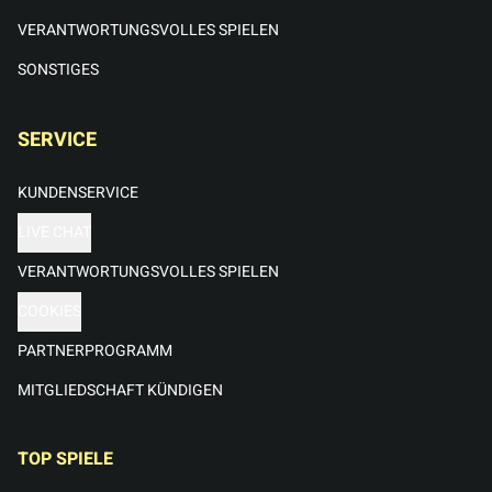
VERANTWORTUNGSVOLLES SPIELEN
SONSTIGES
SERVICE
KUNDENSERVICE
LIVE CHAT
VERANTWORTUNGSVOLLES SPIELEN
COOKIES
PARTNERPROGRAMM
MITGLIEDSCHAFT KÜNDIGEN
TOP SPIELE