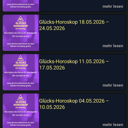
mehr lesen
Glücks-Horoskop 18.05.2026 –
24.05.2026
mehr lesen
Glücks-Horoskop 11.05.2026 –
17.05.2026
mehr lesen
Glücks-Horoskop 04.05.2026 –
10.05.2026
mehr lesen