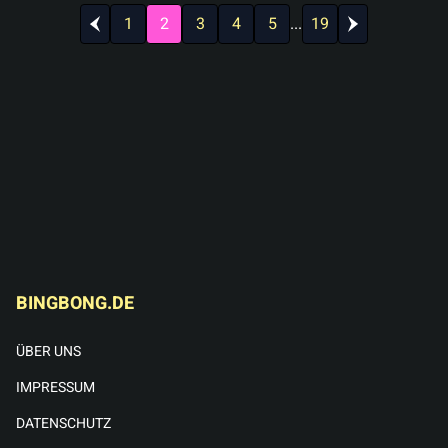
1
2
3
4
5
...
19
BINGBONG.DE
ÜBER UNS
IMPRESSUM
DATENSCHUTZ