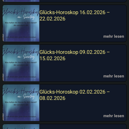
Glücks-Horoskop 16.02.2026 –
22.02.2026
mehr lesen
Glücks-Horoskop 09.02.2026 –
15.02.2026
mehr lesen
Glücks-Horoskop 02.02.2026 –
08.02.2026
mehr lesen