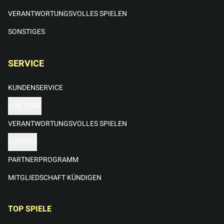
VERANTWORTUNGSVOLLES SPIELEN
SONSTIGES
SERVICE
KUNDENSERVICE
LIVE CHAT
VERANTWORTUNGSVOLLES SPIELEN
COOKIES
PARTNERPROGRAMM
MITGLIEDSCHAFT KÜNDIGEN
TOP SPIELE