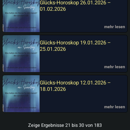
Glücks-Horoskop 26.01.2026 –
01.02.2026
mehr lesen
Glücks-Horoskop 19.01.2026 –
25.01.2026
mehr lesen
Glücks-Horoskop 12.01.2026 –
18.01.2026
mehr lesen
Zeige Ergebnisse
21
bis
30
von
183