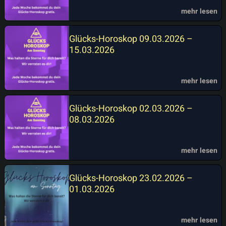
mehr lesen
Glücks-Horoskop 09.03.2026 –
15.03.2026
mehr lesen
Glücks-Horoskop 02.03.2026 –
08.03.2026
mehr lesen
Glücks-Horoskop 23.02.2026 –
01.03.2026
mehr lesen