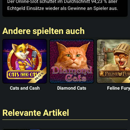
Der Online-Slot schüttet im Durchschnitt 94,23 % aller
Echtgeld Einsätze wieder als Gewinne an Spieler aus.
Andere spielten auch
Cats and Cash
Diamond Cats
Feline Fur
Relevante Artikel