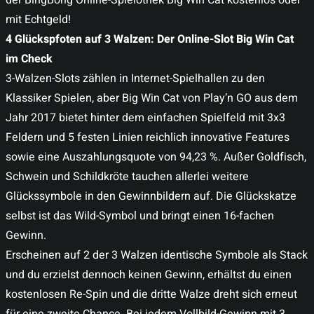
der BingBong Online-Spielothek Big Win Cat kostenlos oder
mit Echtgeld!
4 Glückspfoten auf 3 Walzen: Der Online-Slot Big Win Cat
im Check
3-Walzen-Slots zählen in Internet-Spielhallen zu den
Klassiker Spielen
, aber Big Win Cat von Play’n GO aus dem
Jahr 2017 bietet hinter dem einfachen Spielfeld mit 3x3
Feldern und 5 festen Linien reichlich innovative Features
sowie eine Auszahlungsquote von 94,23 %. Außer Goldfisch,
Schwein und Schildkröte tauchen allerlei weitere
Glückssymbole in den Gewinnbildern auf. Die Glückskatze
selbst ist das Wild-Symbol und bringt einen 16-fachen
Gewinn.
Erscheinen auf 2 der 3 Walzen identische Symbole als Stack
und du erzielst dennoch keinen Gewinn, erhältst du einen
kostenlosen Re-Spin und die dritte Walze dreht sich erneut