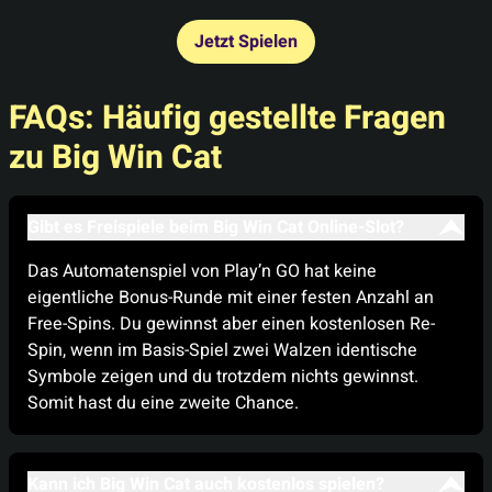
Jetzt Spielen
FAQs:
Häufig gestellte Fragen
zu Big Win Cat
Gibt es Freispiele beim Big Win Cat Online-Slot?
Das Automatenspiel von Play’n GO hat keine
eigentliche Bonus-Runde mit einer festen Anzahl an
Free-Spins. Du gewinnst aber einen kostenlosen Re-
Spin, wenn im Basis-Spiel zwei Walzen identische
Symbole zeigen und du trotzdem nichts gewinnst.
Somit hast du eine zweite Chance.
Kann ich Big Win Cat auch kostenlos spielen?