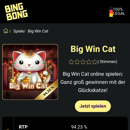
100%
LEGAL
Spiele
Spiele
Big Win Cat
Neuigkeiten
Big Win Cat
Live-Chat
(
Stimmen)
Mitgliedschaft kündigen
Big Win Cat online spielen:
Ganz groß gewinnen mit der
Glückskatze!
Jetzt spielen
RTP
94.23
%