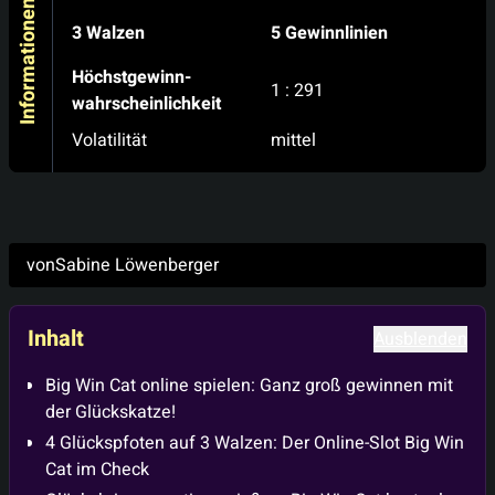
Informationen
3
Walzen
5
Gewinnlinien
Höchstgewinn-
1 :
291
wahrscheinlichkeit
Volatilität
mittel
von
Sabine Löwenberger
Inhalt
Ausblenden
Big Win Cat online spielen: Ganz groß gewinnen mit
der Glückskatze!
4 Glückspfoten auf 3 Walzen: Der Online-Slot Big Win
Cat im Check