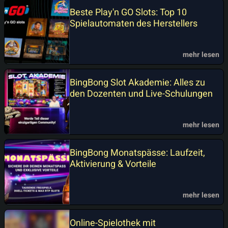
Beste Play'n GO Slots: Top 10
Spielautomaten des Herstellers
mehr lesen
BingBong Slot Akademie: Alles zu
den Dozenten und Live-Schulungen
mehr lesen
BingBong Monatspässe: Laufzeit,
Aktivierung & Vorteile
mehr lesen
Online-Spielothek mit