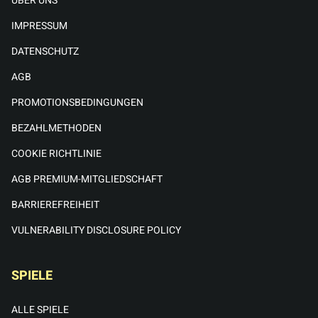
ÜBER UNS
IMPRESSUM
DATENSCHUTZ
AGB
PROMOTIONSBEDINGUNGEN
BEZAHLMETHODEN
COOKIE RICHTLINIE
AGB PREMIUM-MITGLIEDSCHAFT
BARRIEREFREIHEIT
VULNERABILITY DISCLOSURE POLICY
SPIELE
ALLE SPIELE