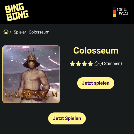
100%
LEGAL
Spiele
Spiele
Colosseum
Neuigkeiten
Colosseum
Live-Chat
(
4
Stimmen)
Mitgliedschaft kündigen
Jetzt spielen
Jetzt Spielen