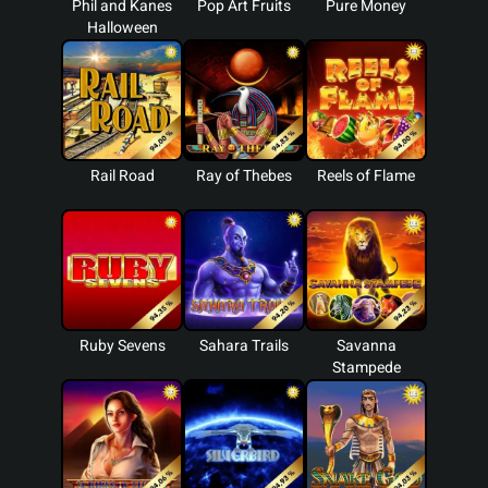
Phil and Kanes
Pop Art Fruits
Pure Money
Halloween
Rail Road
Ray of Thebes
Reels of Flame
Ruby Sevens
Sahara Trails
Savanna
Stampede