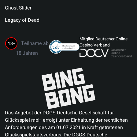
Ghost Slider
Legacy of Dead
Mitglied Deutscher Online
Teilname ab
Casino Verband
18 Jahren
Das Angebot der DGGS Deutsche Gesellschaft für
Glücksspiel mbH erfolgt unter Einhaltung der rechtlichen
Anforderungen des am 01.07.2021 in Kraft getretenen
Glücksspielstaatsvertrags. Die DGGS Deutsche