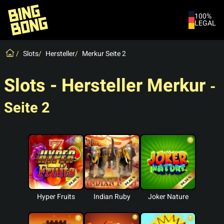
100%
LEGAL
Spiele
Slots
Hersteller
Merkur Seite 2
Neuigkeiten
Slots - Hersteller Merkur
Live-Chat
-
Seite 2
Mitgliedschaft kündigen
Hyper Fruits
Indian Ruby
Joker Nature