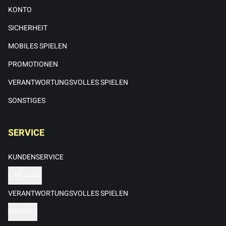
KONTO
SICHERHEIT
MOBILES SPIELEN
PROMOTIONEN
VERANTWORTUNGSVOLLES SPIELEN
SONSTIGES
SERVICE
KUNDENSERVICE
LIVE CHAT
VERANTWORTUNGSVOLLES SPIELEN
COOKIES