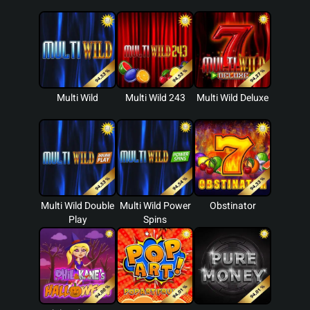
Multi Wild
Multi Wild 243
Multi Wild Deluxe
Multi Wild Double
Multi Wild Power
Obstinator
Play
Spins