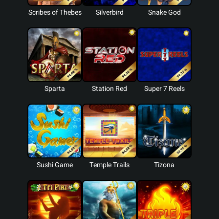
Scribes of Thebes
Silverbird
Snake God
Sparta
Station Red
Super 7 Reels
Sushi Game
Temple Trails
Tizona