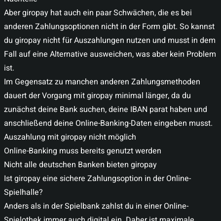
Aber giropay hat auch ein paar Schwächen, die es bei
anderen Zahlungsoptionen nicht in der Form gibt. So kannst
du giropay nicht für Auszahlungen nutzen und musst in dem
Fall auf eine Alternative ausweichen, was aber kein Problem
ist.
Im Gegensatz zu manchen anderen Zahlungsmethoden
dauert der Vorgang mit giropay minimal länger, da du
zunächst deine Bank suchen, deine IBAN parat haben und
anschließend deine Online-Banking-Daten eingeben musst.
Auszahlung mit giropay nicht möglich
Online-Banking muss bereits genutzt werden
Nicht alle deutschen Banken bieten giropay
Ist giropay eine sichere Zahlungsoption in der Online-
Spielhalle?
Anders als in der Spielbank zahlst du in einer Online-
Spielothek immer auch digital ein. Daher ist maximale