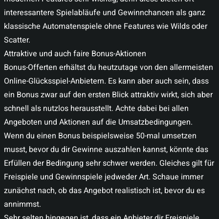
interessantere Spielabläufe und Gewinnchancen als ganz
klassische Automatenspiele ohne Features wie Wilds oder
Scatter.
Attraktive und auch faire Bonus-Aktionen
Bonus-Offerten erhältst du heutzutage von den allermeisten
Online-Glücksspiel-Anbietern. Es kann aber auch sein, dass
ein Bonus zwar auf den ersten Blick attraktiv wirkt, sich aber
schnell als nutzlos herausstellt. Achte dabei bei allen
Angeboten und Aktionen auf die Umsatzbedingungen.
Wenn du einen Bonus beispielsweise 50-mal umsetzen
musst, bevor du dir Gewinne auszahlen kannst, könnte das
Erfüllen der Bedingung sehr schwer werden. Gleiches gilt für
Freispiele
und Gewinnspiele jedweder Art. Schaue immer
zunächst nach, ob das Angebot realistisch ist, bevor du es
annimmst.
Sehr selten hingegen ist, dass ein Anbieter dir Freispiele