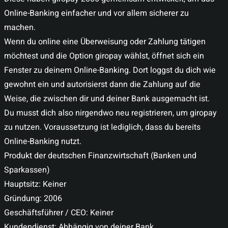
Online-Banking einfacher und vor allem sicherer zu
machen.
Wenn du online eine Überweisung oder Zahlung tätigen
möchtest und die Option giropay wählst, öffnet sich ein
Fenster zu deinem Online-Banking. Dort loggst du dich wie
gewohnt ein und autorisierst dann die Zahlung auf die
Weise, die zwischen dir und deiner Bank ausgemacht ist.
Du musst dich also nirgendwo neu registrieren, um giropay
zu nutzen. Voraussetzung ist lediglich, dass du bereits
Online-Banking nutzt.
Produkt der deutschen Finanzwirtschaft (Banken und
Sparkassen)
Hauptsitz: Keiner
Gründung: 2006
Geschäftsführer / CEO: Keiner
Kundendienst: Abhängig von deiner Bank