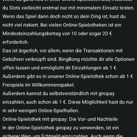
du Slots vielleicht erstmal nur mit minimalem Einsatz testen.
Wenn das Spiel dann doch nicht so dein Ding ist, hast du
nicht viel riskiert. Bei vielen Online-Spielotheken ist ein
Mindesteinzahlungsbetrag von 10 oder sogar 20 €
erforderlich.
Das ist ärgerlich, vor allem, wenn die Transaktionen mit
Gebühren verknüpft sind. BingBong möchte dir alle Optionen
offen lassen und ermöglicht dir Einzahlungen ab 1 €.
Außerdem gibt es in unserer Online-Spielothek schon ab 1 €
Freispiele im Willkommenspaket.
Außerdem kannst du selbstverständlich mit giropay
einzahlen, auch schon ab 1 €. Diese Möglichkeit hast du nur
in sehr wenigen Online-Spielhallen.
Online-Spielothek mit giropay: Die Vor- und Nachteile
In der Online-Spielothek giropay zu verwenden, ist ein
sicherer Weg, um Echtgeld einzuzahlen. Auch wenn die