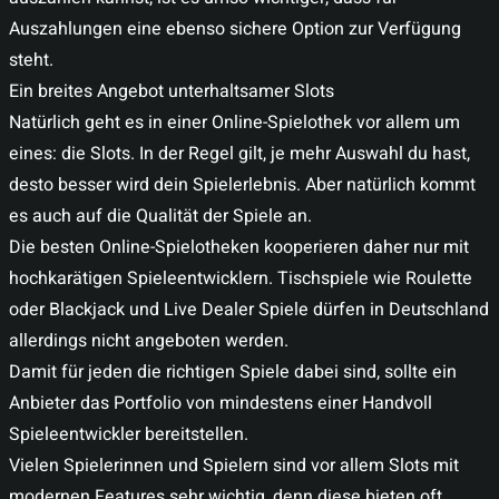
Auszahlungen eine ebenso sichere Option zur Verfügung
steht.
Ein breites Angebot unterhaltsamer Slots
Natürlich geht es in einer Online-Spielothek vor allem um
eines: die
Slots
. In der Regel gilt, je mehr Auswahl du hast,
desto besser wird dein Spielerlebnis. Aber natürlich kommt
es auch auf die Qualität der Spiele an.
Die besten Online-Spielotheken kooperieren daher nur mit
hochkarätigen Spieleentwicklern. Tischspiele wie Roulette
oder Blackjack und
Live Dealer Spiele
dürfen in Deutschland
allerdings nicht angeboten werden.
Damit für jeden die richtigen Spiele dabei sind, sollte ein
Anbieter das Portfolio von mindestens einer Handvoll
Spieleentwickler bereitstellen.
Vielen Spielerinnen und Spielern sind vor allem Slots mit
modernen Features sehr wichtig, denn diese bieten oft