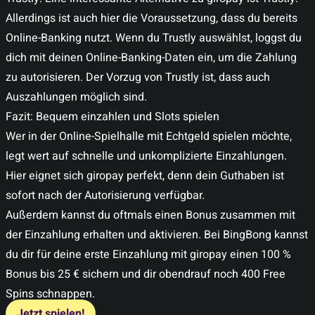
Allerdings ist auch hier die Voraussetzung, dass du bereits
Online-Banking nutzt. Wenn du Trustly auswählst, loggst du
dich mit deinen Online-Banking-Daten ein, um die Zahlung
zu autorisieren. Der Vorzug von Trustly ist, dass auch
Auszahlungen möglich sind.
Fazit: Bequem einzahlen und Slots spielen
Wer in der Online-Spielhalle mit Echtgeld spielen möchte,
legt wert auf schnelle und unkomplizierte Einzahlungen.
Hier eignet sich giropay perfekt, denn dein Guthaben ist
sofort nach der Autorisierung verfügbar.
Außerdem kannst du oftmals einen Bonus zusammen mit
der Einzahlung erhalten und aktivieren. Bei BingBong kannst
du dir für deine erste Einzahlung mit giropay einen 100 %
Bonus bis 25 € sichern und dir obendrauf noch 400 Free
Spins schnappen.
Jetzt spielen!