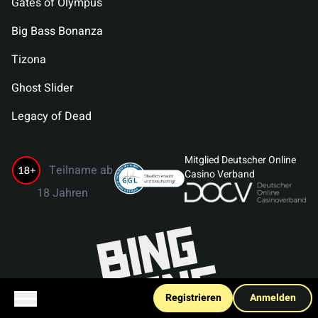
Gates of Olympus
Big Bass Bonanza
Tizona
Ghost Slider
Legacy of Dead
Mitglied Deutscher Online
Teilname ab
Casino Verband
18 Jahren
Registrieren
Anmelden