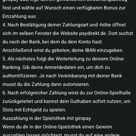
fest und wähle auf Wunsch einen verfügbaren Bonus zur
Einzahlung aus.
4. Nach Bestätigung deiner Zahlungsart und -höhe öffnet
sich im selben Fenster die Website paydirekt.de. Dort suchst
du nach der Bank, bei dem du dein Konto hast.
Anschließend wirst du gebeten, deine IBAN einzugeben.
5. Als nächstes folgt die Weiterleitung zu deinem Online-
Banking. Gib deine Anmeldedaten ein, um dich zu
authentifizieren. Je nach Vereinbarung mit deiner Bank
musst du die Zahlung dann autorisieren.
6. Nach erfolgreicher Zahlung wirst du zur Online-Spielhalle
zurückgeleitet und kannst dein Guthaben sofort nutzen, um
Slots mit Echtgeld zu spielen.
Auszahlung in der Spielothek mit giropay
Wenn du dir in der Online-Spielothek einen Gewinn
auszahlen lassen möchtest, musst du auf eine andere