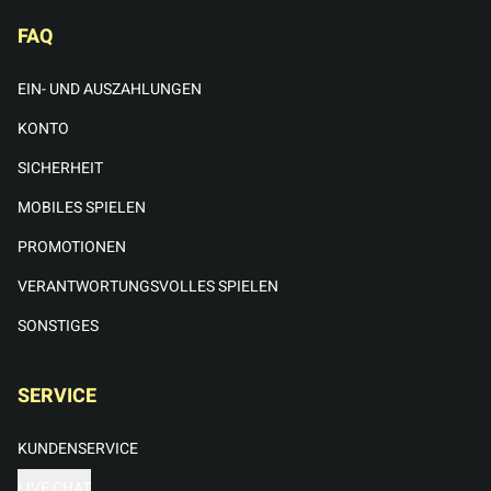
FAQ
EIN- UND AUSZAHLUNGEN
KONTO
SICHERHEIT
MOBILES SPIELEN
PROMOTIONEN
VERANTWORTUNGSVOLLES SPIELEN
SONSTIGES
SERVICE
KUNDENSERVICE
LIVE CHAT