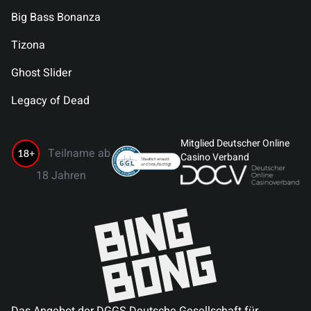
Big Bass Bonanza
Tizona
Ghost Slider
Legacy of Dead
Mitglied Deutscher Online
Teilname ab
Casino Verband
18 Jahren
Das Angebot der DGGS Deutsche Gesellschaft für