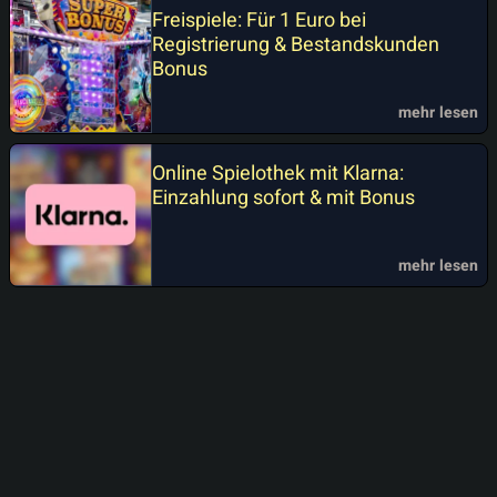
Freispiele: Für 1 Euro bei
Registrierung & Bestandskunden
Bonus
mehr lesen
Online Spielothek mit Klarna:
Einzahlung sofort & mit Bonus
mehr lesen