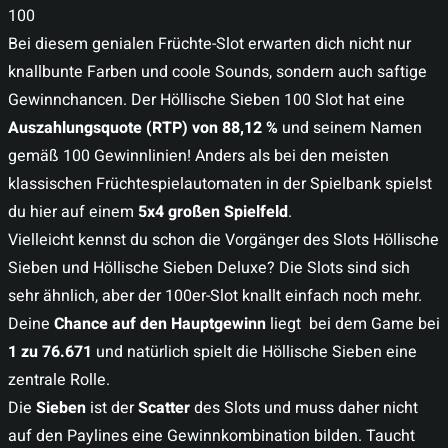
100
Bei diesem genialen Früchte-Slot erwarten dich nicht nur
knallbunte Farben und coole Sounds, sondern auch saftige
Gewinnchancen. Der Höllische Sieben 100 Slot hat eine
Auszahlungsquote (RTP) von 88,12 %
und seinem Namen
gemäß 100 Gewinnlinien! Anders als bei den meisten
klassischen Früchtespielautomaten in der Spielbank spielst
du hier auf einem
5x4 großen Spielfeld
.
Vielleicht kennst du schon die Vorgänger des Slots
Höllische
Sieben
und
Höllische Sieben Deluxe
? Die Slots sind sich
sehr ähnlich, aber der 100er-Slot knallt einfach noch mehr.
Deine
Chance auf den Hauptgewinn
liegt bei dem Game bei
1 zu 76.671
und natürlich spielt die Höllische Sieben eine
zentrale Rolle.
Die
Sieben
ist der
Scatter
des Slots und muss daher nicht
auf den Paylines eine Gewinnkombination bilden. Taucht