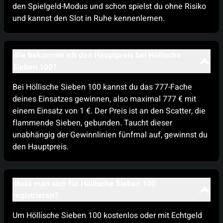
den Spielgeld-Modus und schon spielst du ohne Risiko
und kannst den Slot in Ruhe kennenlernen.
Wie bekomme ich den Hauptpreis bei Höllische
Sieben 100?
Bei Höllische Sieben 100 kannst du das 777-Fache
deines Einsatzes gewinnen, also maximal 777 € mit
einem Einsatz von 1 €. Der Preis ist an den Scatter, die
flammende Sieben, gebunden. Taucht dieser
unabhängig der Gewinnlinien fünfmal auf, gewinnst du
den Hauptpreis.
Muss man sich für Höllische Sieben 100
registrieren?
Um Höllische Sieben 100 kostenlos oder mit Echtgeld